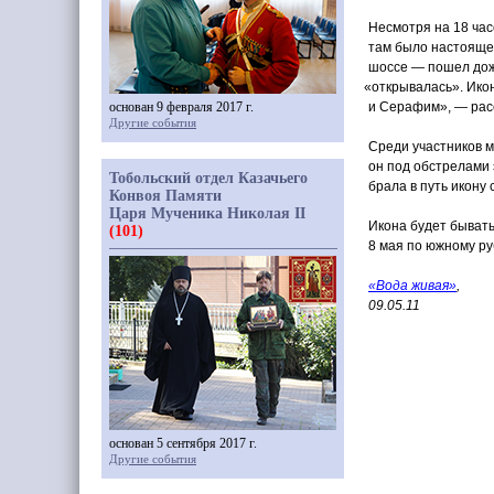
Несмотря на 18 час
там было настояще
шоссе — пошел дож
«открывалась
». Ик
основан 9 февраля 2017 г.
и Серафим», — рас
Другие события
Среди участников м
он под обстрелами 
Тобольский отдел Казачьего
брала в путь икону
Конвоя Памяти
Царя Мученика Николая II
Икона будет бывать
(101)
8 мая по южному ру
«Вода
живая»
,
09.05.11
основан 5 сентября 2017 г.
Другие события