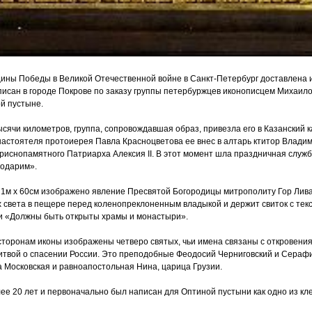
ины Победы в Великой Отечественной войне в Санкт-Петербург доставлена 
писан в городе Покрове по заказу группы петербуржцев иконописцем Михаил
й пустыне.
сячи километров, группа, сопровождавшая образ, привезла его в Казанский
астоятеля протоиерея Павла Красноцветова ее внес в алтарь ктитор Владим
иснопамятного Патриарха Алексия II. В этот момент шла праздничная служб
одарим».
 1м х 60см изображено явление Пресвятой Богородицы митрополиту Гор Лив
х света в пещере перед коленопреклоненным владыкой и держит свиток с тек
и
«Должны
быть открыты храмы и монастыри».
сторонам иконы изображены четверо святых, чьи имена связаны с откровени
литвой о спасении России. Это преподобные Феодосий Черниговский и Сераф
 Московская и равноапостольная Нина, царица Грузии.
ее 20 лет и первоначально был написан для Оптиной пустыни как одно из кл