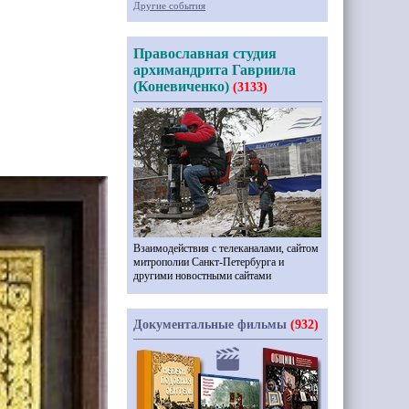
Другие события
Православная студия
архимандрита Гавриила
(Коневиченко)
(3133)
Взаимодействия с телеканалами, сайтом
митрополии Санкт-Петербурга и
другими новостными сайтами
Документальные фильмы
(932)