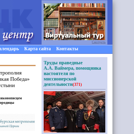
Смотреть
алендарь
Карта сайта
Контакты
Труды праведные
А.А. Ваймера, помощника
итрополия
настоятеля по
икая Победа»
миссионерской
деятельности
устыни
(371)
в иконописцем
городицы