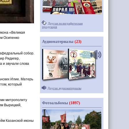
Другая полиграфическая
продукция
икона
«Великая
ом Осипенко
Аудиоматериалы
(23)
 кафедральный собор.
ир Ридигер,
а и звучали слова
анских Илие. Матерь
стом, который
Другие аудиоматериалы
ями митрополиту
Фотоальбомы
(1897)
им Вырицкий,
ейм Казанской иконы