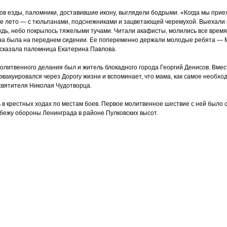
ов езды, паломники, доставившие икону, выглядели бодрыми.
«Когда
мы приех
е лето — с тюльпанами, подснежниками и зацветающей черемухой. Выехали 
дь, небо покрылось тяжелыми тучами. Читали акафисты, молились все время
она была на переднем сидении. Ее попеременно держали молодые ребята — 
сказала паломница Екатерина Павлова.
олитвенного делания был и житель блокадного города Георгий Денисов. Вмес
эвакуировался через Дорогу жизни и вспоминает, что мама, как самое необхо
 святителя Николая Чудотворца.
 в крестных ходах по местам боев. Первое молитвенное шествие с ней было
бежу обороны Ленинграда в районе Пулковских высот.