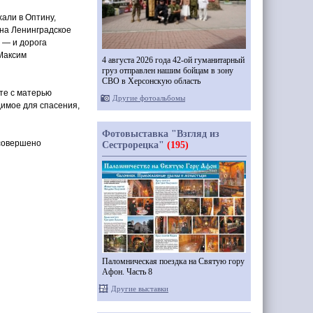
али в Оптину,
на Ленинградское
 — и дорога
Максим
4 августа 2026 года 42-ой гуманитарный
груз отправлен нашим бойцам в зону
СВО в Херсонскую область
те с матерью
Другие фотоальбомы
димое для спасения,
Фотовыставка "Взгляд из
 совершено
Сестрорецка"
(195)
Паломническая поездка на Святую гору
Афон. Часть 8
Другие выставки