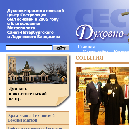
Главная
Карта сайта
Конта
СОБЫТИЯ
Духовно-
просветительский
центр
Храм иконы Тихвинской
Божией Матери
Библиотека памяти Государя