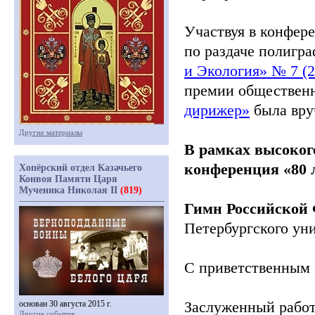
Участвуя в конфер
по раздаче полигр
и Экология» № 7
(
премии общественн
дирижер»
была вру
Другие материалы
В рамках высоког
конференция
«80
л
Хопёрский отдел Казачьего
Конвоя Памяти Царя
Мученика Николая II
(819)
Гимн Российской
Петербургского ун
С приветственным 
Заслуженный работ
основан 30 августа 2015 г.
Другие события