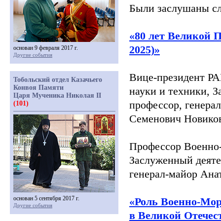
Были заслушаны с
«80
лет Великой П
2025)»
основан 9 февраля 2017 г.
Другие события
Вице-президент РА
Тобольский отдел Казачьего
Конвоя Памяти
науки и техники, З
Царя Мученика Николая II
профессор, генерал
(101)
Семенович Новико
Профессор Военно-
Заслуженный деятел
генерал-майор Ан
основан 5 сентября 2017 г.
«Роль
Военно-Морс
Другие события
в Великой Отечес