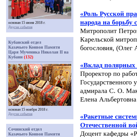
«Роль
Русской пра
народа на борьбу
основан 15 июня 2018 г.
Другие события
Митрополит Петроз
Карельской митропо
Кубанский отдел
богословия,
(Олег
А
Казачьего Конвоя Памяти
Царя Мученика Николая II на
Кубани
(132)
«Вклад
полярных 
Проректор по рабо
Государственного у
адмирала С. О. Мак
Елена Альбертовна
основан 15 ноября 2018 г.
Другие события
«Ракетные
систем
Отечественной во
Сочинский отдел
Доцент кафедры
«Р
Казачьего Конвоя Памяти