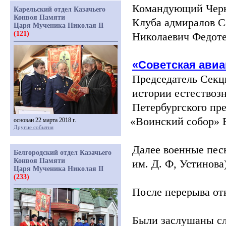
Командующий Чер
Карельский отдел Казачьего
Конвоя Памяти
Клуба адмиралов С
Царя Мученика Николая II
(121)
Николаевич Федоте
«Советская
авиа
Председатель Секц
истории естествоз
Петербургского пр
«Воинский
собор»
основан 22 марта 2018 г.
Другие события
Далее военные пес
Белгородский отдел Казачьего
Конвоя Памяти
им. Д. Ф, Устинова
Царя Мученика Николая II
(233)
После перерыва от
Были заслушаны с