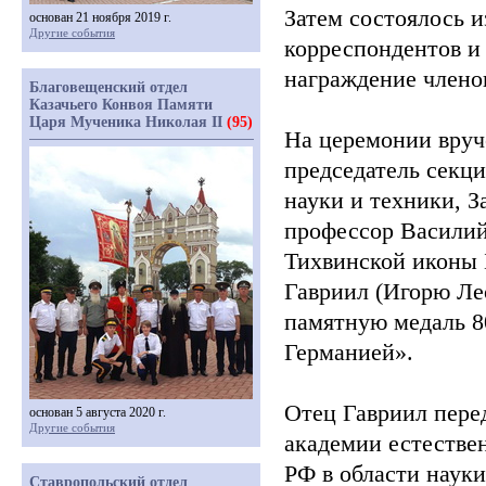
Затем состоялось и
основан 21 ноября 2019 г.
Другие события
корреспондентов и
награждение члено
Благовещенский отдел
Казачьего Конвоя Памяти
Царя Мученика Николая II
(95)
На церемонии вруч
председатель секци
науки и техники, З
профессор Васили
Тихвинской иконы 
Гавриил
(Игорю
Лео
памятную медаль 8
Германией».
Отец Гавриил пере
основан 5 августа 2020 г.
Другие события
академии естестве
РФ в области наук
Ставропольский отдел