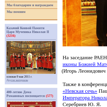
Мы благодарим и награждаем
Мы помним
Казачий Конвой Памяти
Царя Мученика Николая II
(3216)
На заседание РАЕ
иконы Божией Мате
(Игорь
Леонидович К
основан 9 мая 2011 г.
Другие материалы
Также в конференц
«Невская
сечь»
Паш
400-летию Дома
Романовых посвящается
(577)
Императора Никол
Серебриев Ю. Я.