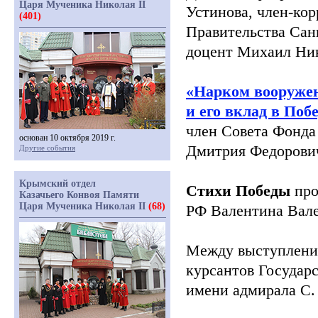
Царя Мученика Николая II
Устинова, член-ко
(401)
Правительства Санк
доцент
Михаил Ник
«Нарком
вооруже
и его вклад в Побе
член Совета Фонда
основан 10 октября 2019 г.
Дмитрия Федорович
Другие события
Крымский отдел
Стихи Победы
про
Казачьего Конвоя Памяти
Царя Мученика Николая II
(68)
РФ Валентина Вал
Между выступления
курсантов Государс
имени адмирала С.