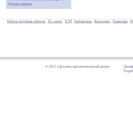
Другие события
Небеси подобная обитель
,
XL-спорт
,
ХЭД
,
Библиотека
,
Календарь
,
Трапезная
,
Р
© 2012 «Духовно-просветительский центр»
Дизай
Разра