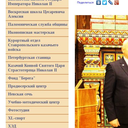
Поделиться
Императора Николая II
Воскресная школа Цесаревича
Алексия
Паломническая служба общины
Иконописная мастерская
Курортный отдел
Ставропольского казачьего
войска
Петербургская станица
Казачий Конвой Святого Царя
Страстотерпца Николая II
Фонд "Берега"
Продюсерский центр
Невская сечь
Учебно-методический центр
Фотостудия
XL-спорт
ХЭД