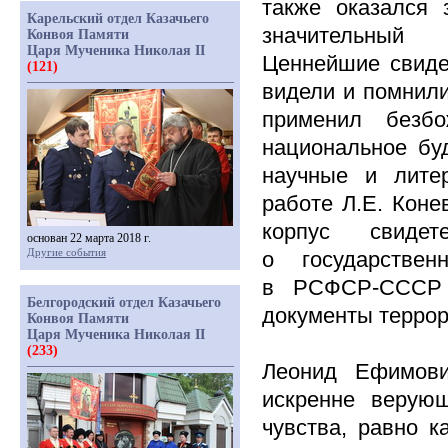
также оказался 
Карельский отдел Казачьего
значительный 
Конвоя Памяти
Царя Мученика Николая II
Ценнейшие свиде
(121)
видели и помнили
применил безб
национальное бу
научные и лите
работе Л.Е. Коне
корпус свидет
основан 22 марта 2018 г.
Другие события
о государствен
в РСФСР-СССР
Белгородский отдел Казачьего
документы терро
Конвоя Памяти
Царя Мученика Николая II
(233)
Леонид Ефимови
искренне верующ
чувства, равно к