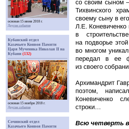
со своим сыном 
Тихвинского хра
своему сыну в ег
основан 15 июня 2018 г.
Л.Е. Коневиченко
Другие события
в строительств
Кубанский отдел
на подворье этой
Казачьего Конвоя Памяти
Царя Мученика Николая II на
во многом уника
Кубани
(132)
передал в ее ф
из своего собрани
Архимандрит Гавр
поэтом, напис
Коневиченко сл
основан 15 ноября 2018 г.
строки…
Другие события
Сочинский отдел
Всю четверть в
Казачьего Конвоя Памяти