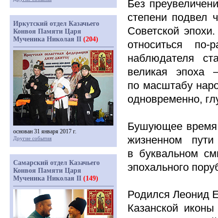
Без преувеличени
степени подвел 
Иркутский отдел Казачьего
Советской эпохи
Конвоя Памяти Царя
Мученика Николая II
(204)
относиться по-
наблюдателя ста
великая эпоха 
по масштабу наро
одновременно, г
Бушующее время 
основан 31 января 2017 г.
жизненном пути
Другие события
в буквальном см
Самарский отдел Казачьего
эпохального пору
Конвоя Памяти Царя
Мученика Николая II
(149)
Родился Леонид Е
Казанской иконы