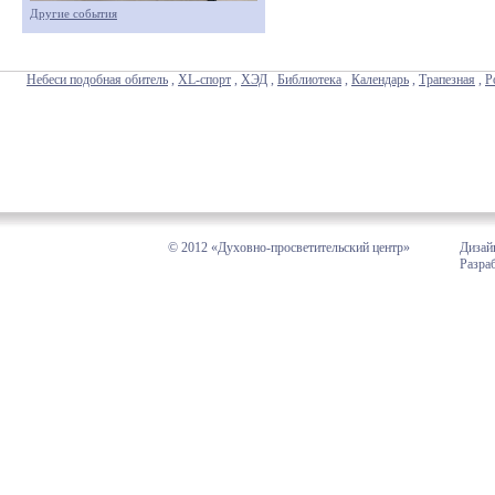
Другие события
Небеси подобная обитель
,
XL-спорт
,
ХЭД
,
Библиотека
,
Календарь
,
Трапезная
,
Р
© 2012 «Духовно-просветительский центр»
Дизай
Разра