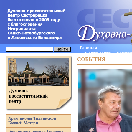
Главная
Карта сайта
Конта
СОБЫТИЯ
Духовно-
просветительский
центр
Храм иконы Тихвинской
Божией Матери
Библиотека памяти Государя