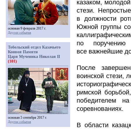
казаком, молодой
стези. Непросты
в должности рот
Южной группы со
основан 9 февраля 2017 г.
Другие события
каллиграфичес
по поручению 
Тобольский отдел Казачьего
все важнейшие до
Конвоя Памяти
Царя Мученика Николая II
(101)
После заверше
воинской стези, 
историографичес
римской борьбой
победителем на
соревнованиях.
основан 5 сентября 2017 г.
Другие события
В области казац