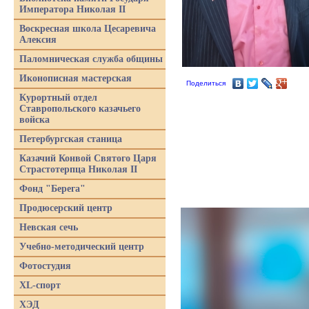
Императора Николая II
Воскресная школа Цесаревича
Алексия
Паломническая служба общины
Иконописная мастерская
Поделиться
Курортный отдел
Ставропольского казачьего
войска
Петербургская станица
Казачий Конвой Святого Царя
Страстотерпца Николая II
Фонд "Берега"
Продюсерский центр
Невская сечь
Учебно-методический центр
Фотостудия
XL-спорт
ХЭД