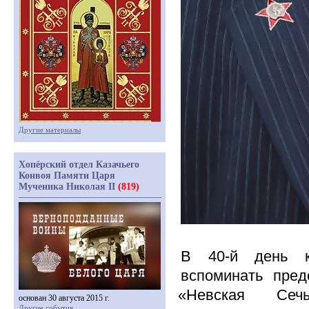
Другие материалы
Хопёрский отдел Казачьего
Конвоя Памяти Царя
Мученика Николая II
(819)
В 40-й день ка
вспоминать пред
«Невская
Сечь»
основан 30 августа 2015 г.
Другие события