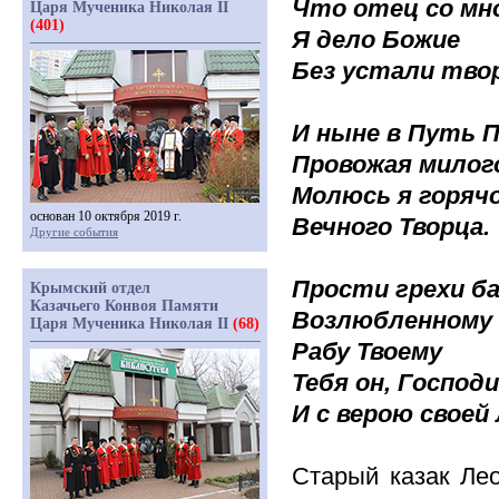
Что отец со мн
Царя Мученика Николая II
(401)
Я дело Божие
Без устали тво
И ныне в Путь 
Провожая милог
Молюсь я горячо
основан 10 октября 2019 г.
Вечного Творца.
Другие события
Прости грехи б
Крымский отдел
Казачьего Конвоя Памяти
Возлюбленному 
Царя Мученика Николая II
(68)
Рабу Твоему
Тебя он, Господ
И с верою своей
Старый казак Ле