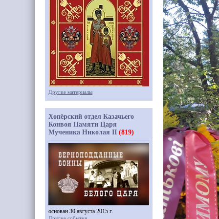
Другие материалы
Хопёрский отдел Казачьего
Конвоя Памяти Царя
Мученика Николая II
(819)
основан 30 августа 2015 г.
Другие события