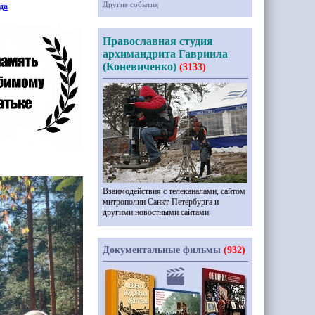
Другие события
ода
Православная студия
архимандрита Гавриила
(Коневиченко)
(3133)
Взаимодействия с телеканалами, сайтом
митрополии Санкт-Петербурга и
другими новостными сайтами
Документальные фильмы
(932)