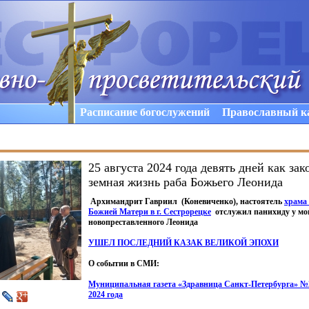
Расписание богослужений
Православный к
25 августа 2024 года девять дней как за
земная жизнь раба Божьего Леонида
Архимандрит Гавриил
(Коневиченко
), настоятель
храма
Божией Матери в г. Сестрорецке
отслужил панихиду у м
новопреставленного Леонида
УШЕЛ ПОСЛЕДНИЙ КАЗАК ВЕЛИКОЙ ЭПОХИ
О событии в СМИ:
Муниципальная газета
«Здравница
Санкт-Петербурга» №
2024 года