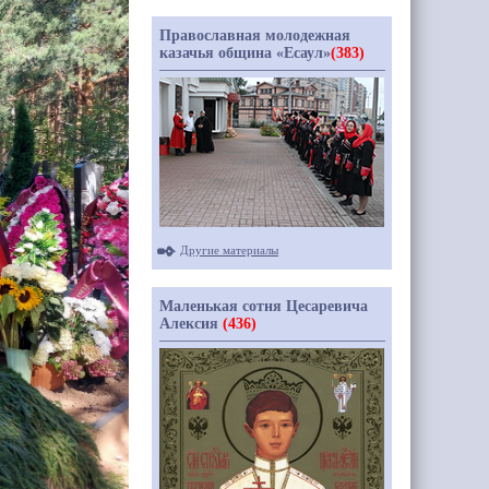
Православная молодежная
казачья община «Есаул»
(383)
Другие материалы
Маленькая сотня Цесаревича
Алексия
(436)