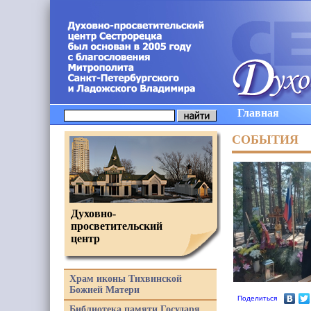
Главная
СОБЫТИЯ
Духовно-
просветительский
центр
Храм иконы Тихвинской
Божией Матери
Поделиться
Библиотека памяти Государя