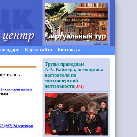
Смотреть
алендарь
Карта сайта
Контакты
Труды праведные
А.А. Ваймера, помощника
кончилась
настоятеля по
миссионерской
деятельности
(371)
 Тихвинской иконы
огилы
23
(667
) 24 сентября