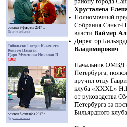
району города Са
Хрусталева Елен
Полномочный пред
Собрания Санкт-Пе
основан 9 февраля 2017 г.
власти
Ваймер Ал
Другие события
Директор Бильярд
Тобольский отдел Казачьего
Владимирович
Конвоя Памяти
Царя Мученика Николая II
(101)
Начальник ОМВД Р
Петербурга, полк
вручил отцу Гаври
клуба
«
XXXL
» Н.
от руководства О
Петербурга за пос
Бильярдного клуб
основан 5 сентября 2017 г.
Другие события