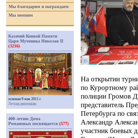
Мы благодарим и награждаем
Мы помним
Казачий Конвой Памяти
Царя Мученика Николая II
(3216)
На открытии турн
по Курортному рай
полиции Громов Д
основан 9 мая 2011 г.
представитель Пре
Другие материалы
Петербурга по свя
400-летию Дома
Александр Алексан
Романовых посвящается
(577)
участник боевых 