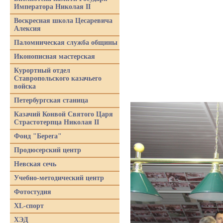
Императора Николая II
Воскресная школа Цесаревича
Алексия
Паломническая служба общины
Иконописная мастерская
Курортный отдел
Ставропольского казачьего
войска
Петербургская станица
Казачий Конвой Святого Царя
Страстотерпца Николая II
Фонд "Берега"
Продюсерский центр
Невская сечь
Учебно-методический центр
Фотостудия
XL-спорт
ХЭД