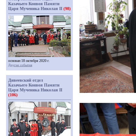
Казачьего Конвоя Памяти
Царя Мученика Николая II
(98)
основан 18 октября 2020 г.
Другие события
Дивеевский отдел
Казачьего Конвоя Памяти
Царя Мученика Николая II
(106)