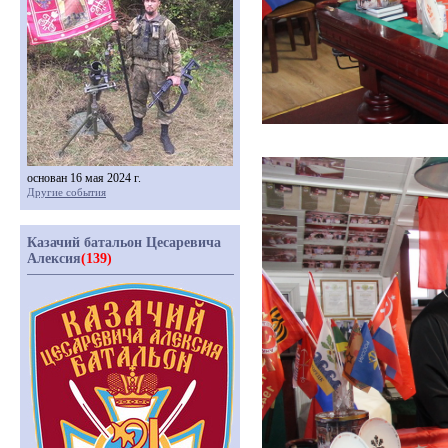
основан 16 мая 2024 г.
Другие события
Казачий батальон Цесаревича
Алексия
(139)