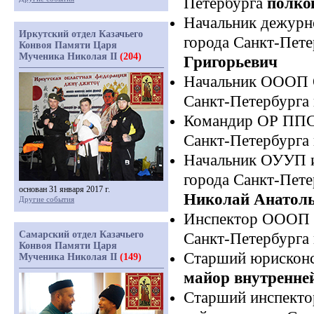
Петербурга
полко
Начальник дежурн
Иркутский отдел Казачьего
города Санкт-Пет
Конвоя Памяти Царя
Мученика Николая II
(204)
Григорьевич
Начальник ОООП 
Санкт-Петербурга
Командир ОР ППС
Санкт-Петербурга
Начальник ОУУП 
города Санкт-Пет
основан 31 января 2017 г.
Николай Анатол
Другие события
Инспектор ОООП 
Самарский отдел Казачьего
Санкт-Петербурга
Конвоя Памяти Царя
Старший юрисконс
Мученика Николая II
(149)
майор внутренне
Старший инспект