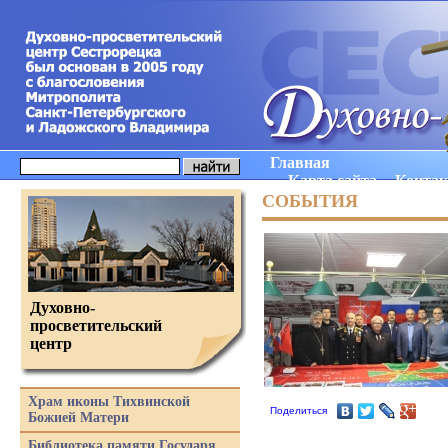
Главная
Карта сайта
Конта
СОБЫТИЯ
Духовно-
просветительский
центр
Храм иконы Тихвинской
Поделиться
Божией Матери
Библиотека памяти Государя