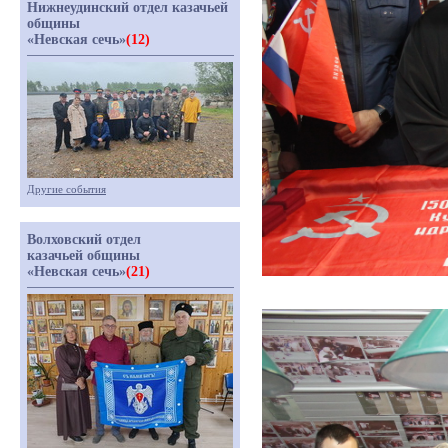
Нижнеудинский отдел казачьей
общины
«Невская сечь»
(12)
Другие события
Волховский отдел
казачьей общины
«Невская сечь»
(21)