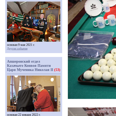
основан 9 мая 2021 г.
Другие события
Апшеронский отдел
Казачьего Конвоя Памяти
Царя Мученика Николая II
(53)
основан 22 января 2022 г.