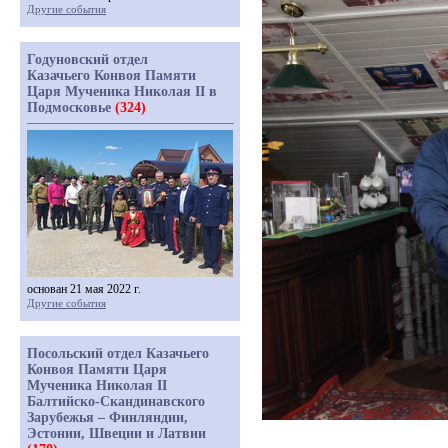
Другие события
Годуновский отдел
Казачьего Конвоя Памяти
Царя Мученика Николая II в
Подмосковье
(324)
основан 21 мая 2022 г.
Другие события
Посольский отдел Казачьего
Конвоя Памяти Царя
Мученика Николая II
Балтийско-Скандинавского
Зарубежья – Финляндии,
Эстонии, Швеции и Латвии