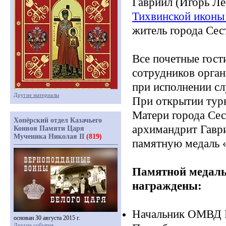
Гавриил
(Игорь
Ле
Тихвинской иконы
житель города Сес
Все почетные гост
сотрудников орган
при исполнении с
Другие материалы
При открытии тур
Матери города Се
Хопёрский отдел Казачьего
архимандрит Гавр
Конвоя Памяти Царя
Мученика Николая II
(819)
памятную медаль
Памятной медал
награждены:
Начальник ОМВД Р
основан 30 августа 2015 г.
Другие события