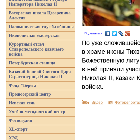
Императора Николая II
Воскресная школа Цесаревича
Алексия
Паломническая служба общины
Поделиться
Иконописная мастерская
По уже сложившейся
Курортный отдел
Ставропольского казачьего
в храме иконы Тих
войска
Божественную литу
Петербургская станица
в ней приняли учас
Казачий Конвой Святого Царя
Страстотерпца Николая II
Николая II, казаки
Фонд "Берега"
войска.
Продюсерский центр
Видео
Фоторепорта
Невская сечь
Учебно-методический центр
Фотостудия
XL-спорт
ХЭД