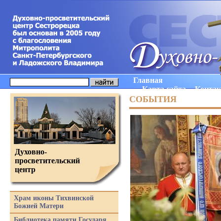
Главная
Карта сайта
Конта
СОБЫТИЯ
Духовно-
просветительский
центр
Храм иконы Тихвинской
Божией Матери
Библиотека памяти Государя