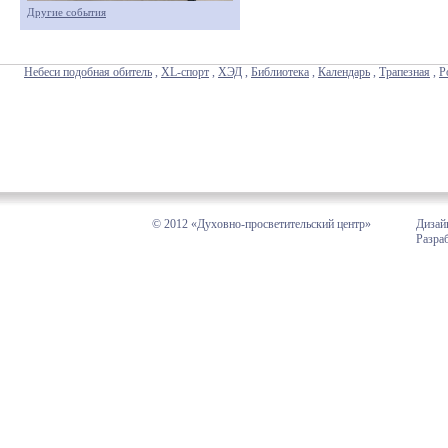
Другие события
Небеси подобная обитель
,
XL-спорт
,
ХЭД
,
Библиотека
,
Календарь
,
Трапезная
,
Р
© 2012 «Духовно-просветительский центр»
Дизай
Разра