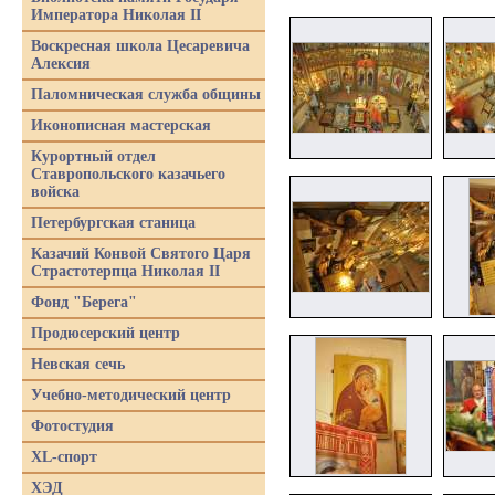
Императора Николая II
Воскресная школа Цесаревича
Алексия
Паломническая служба общины
Иконописная мастерская
Курортный отдел
Ставропольского казачьего
войска
Петербургская станица
Казачий Конвой Святого Царя
Страстотерпца Николая II
Фонд "Берега"
Продюсерский центр
Невская сечь
Учебно-методический центр
Фотостудия
XL-спорт
ХЭД