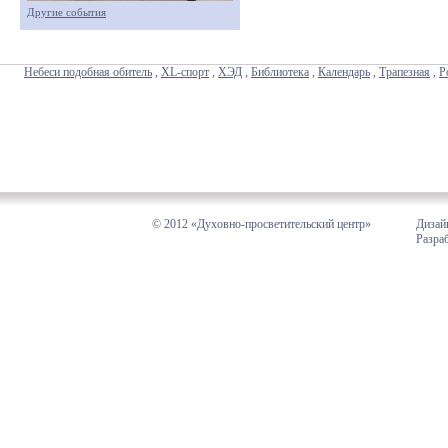
Другие события
Небеси подобная обитель
,
XL-спорт
,
ХЭД
,
Библиотека
,
Календарь
,
Трапезная
,
Р
© 2012 «Духовно-просветительский центр»
Дизай
Разра