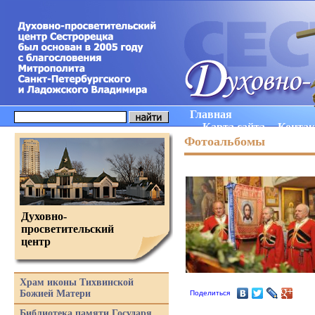
Главная
Карта сайта
Конта
Фотоальбомы
Духовно-
просветительский
центр
Храм иконы Тихвинской
Божией Матери
Поделиться
Библиотека памяти Государя