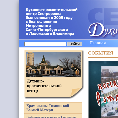
Главная
СОБЫТИЯ
Духовно-
просветительский
центр
Храм иконы Тихвинской
Божией Матери
Библиотека памяти Государя