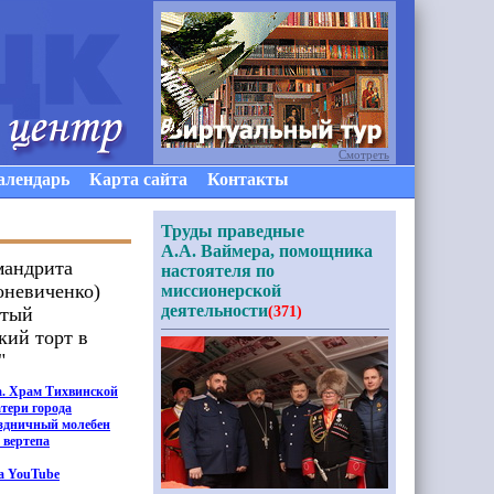
Смотреть
алендарь
Карта сайта
Контакты
Труды праведные
А.А. Ваймера, помощника
мандрита
настоятеля по
оневиченко)
миссионерской
деятельности
атый
(371)
кий торт в
"
да. Храм Тихвинской
тери города
здничный молебен
 вертепа
а YouTube