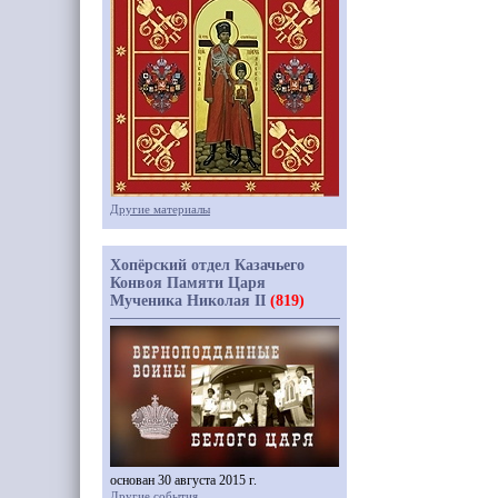
Другие материалы
Хопёрский отдел Казачьего
Конвоя Памяти Царя
Мученика Николая II
(819)
основан 30 августа 2015 г.
Другие события