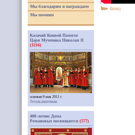
Мы благодарим и награждаем
Видео
Мы помним
Казачий Конвой Памяти
Царя Мученика Николая II
(3216)
основан 9 мая 2011 г.
Другие материалы
400-летию Дома
Романовых посвящается
(577)