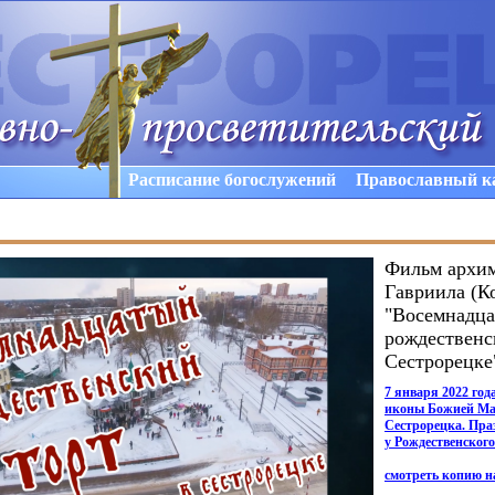
Расписание богослужений
Православный к
Фильм архи
Гавриила (К
"Восемнадц
рождественс
Сестрорецке
7 января 2022 го
иконы Божией Ма
Сестрорецка. Пра
у Рождественского
смотреть копию н