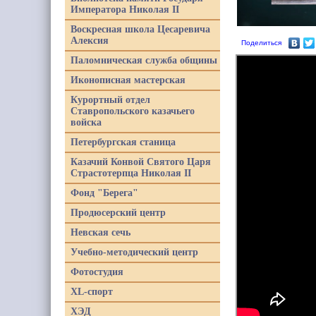
Императора Николая II
Воскресная школа Цесаревича
Алексия
Поделиться
Паломническая служба общины
Иконописная мастерская
Курортный отдел
Ставропольского казачьего
войска
Петербургская станица
Казачий Конвой Святого Царя
Страстотерпца Николая II
Фонд "Берега"
Продюсерский центр
Невская сечь
Учебно-методический центр
Фотостудия
XL-спорт
ХЭД