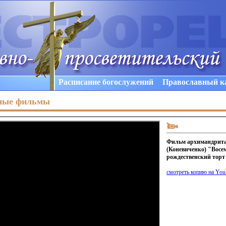
Расписание богослужений
Православный к
ные фильмы
Фильм архимандрита
(Коневиченко) "Вос
рождественский торт
смотреть копию на Yo