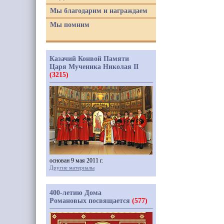
Мы благодарим и награждаем
Мы помним
Казачий Конвой Памяти
Царя Мученика Николая II
(3215)
основан 9 мая 2011 г.
Другие материалы
400-летию Дома
Романовых посвящается
(577)