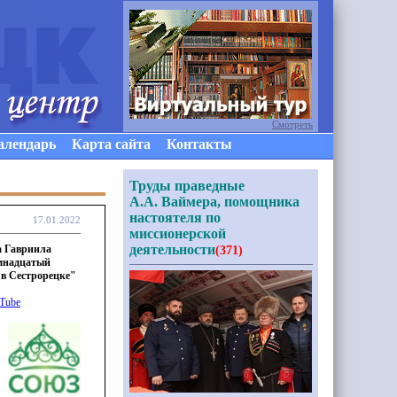
Смотреть
алендарь
Карта сайта
Контакты
Труды праведные
А.А. Ваймера, помощника
настоятеля по
17.01.2022
миссионерской
деятельности
 Гавриила
(371)
емнадцатый
 в Сестрорецке"
uTube