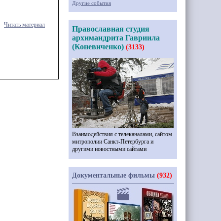
Другие события
Читать материал
Православная студия
архимандрита Гавриила
(Коневиченко)
(3133)
Взаимодействия с телеканалами, сайтом
митрополии Санкт-Петербурга и
другими новостными сайтами
Документальные фильмы
(932)