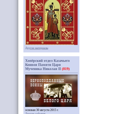
Другие материалы
Хопёрский отдел Казачьего
Конвоя Памяти Царя
Мученика Николая II
(819)
основан 30 августа 2015 г.
Другие события