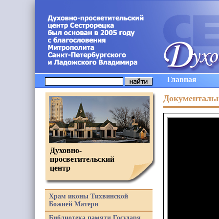
Главная
Документаль
Духовно-
просветительский
центр
Храм иконы Тихвинской
Божией Матери
Библиотека памяти Государя