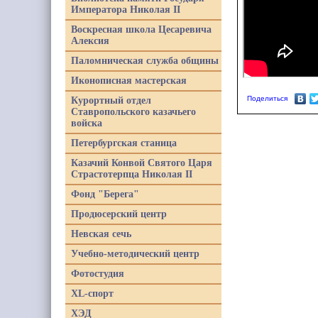
Императора Николая II
Воскресная школа Цесаревича
Алексия
Паломническая служба общины
Иконописная мастерская
Поделиться
Курортный отдел
Ставропольского казачьего
войска
Петербургская станица
Казачий Конвой Святого Царя
Страстотерпца Николая II
Фонд "Берега"
Продюсерский центр
Невская сечь
Учебно-методический центр
Фотостудия
XL-спорт
ХЭД