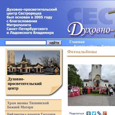
Главная
Карта сайта
Конта
Фотоальбомы
Духовно-
просветительский
центр
Храм иконы Тихвинской
Божией Матери
Поделиться
Библиотека памяти Государя