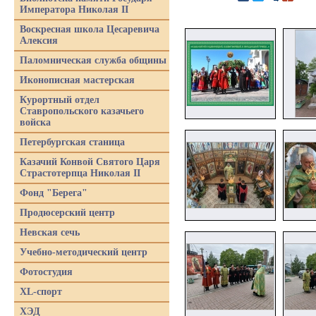
Императора Николая II
Воскресная школа Цесаревича
Алексия
Паломническая служба общины
Иконописная мастерская
Курортный отдел
Ставропольского казачьего
войска
Петербургская станица
Казачий Конвой Святого Царя
Страстотерпца Николая II
Фонд "Берега"
Продюсерский центр
Невская сечь
Учебно-методический центр
Фотостудия
XL-спорт
ХЭД