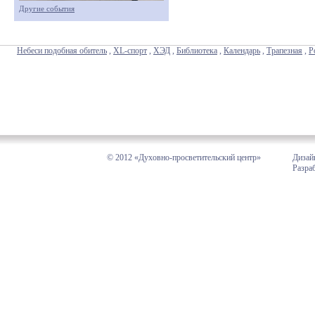
Другие события
Небеси подобная обитель
,
XL-спорт
,
ХЭД
,
Библиотека
,
Календарь
,
Трапезная
,
Р
© 2012 «Духовно-просветительский центр»
Дизай
Разра