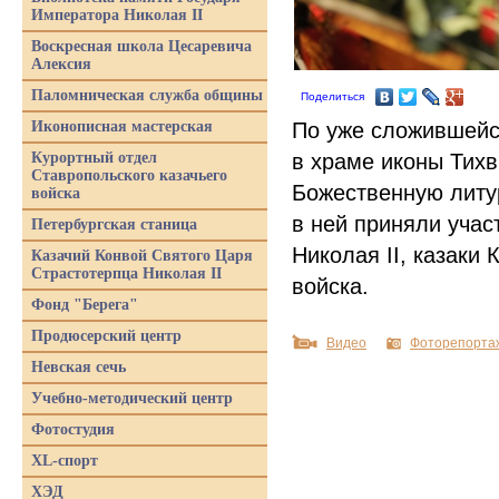
Императора Николая II
Воскресная школа Цесаревича
Алексия
Паломническая служба общины
Поделиться
Иконописная мастерская
По уже сложившейся
Курортный отдел
в храме иконы Тих
Ставропольского казачьего
Божественную литу
войска
в ней приняли учас
Петербургская станица
Николая II, казаки
Казачий Конвой Святого Царя
Страстотерпца Николая II
войска.
Фонд "Берега"
Продюсерский центр
Видео
Фоторепорта
Невская сечь
Учебно-методический центр
Фотостудия
XL-спорт
ХЭД