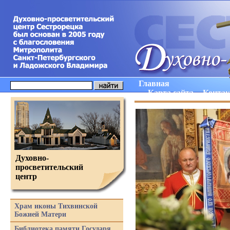
Главная
Карта сайта
Конта
Духовно-
просветительский
центр
Храм иконы Тихвинской
Божией Матери
Библиотека памяти Государя