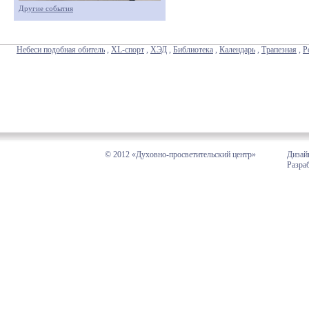
Другие события
Небеси подобная обитель
,
XL-спорт
,
ХЭД
,
Библиотека
,
Календарь
,
Трапезная
,
Р
© 2012 «Духовно-просветительский центр»
Дизай
Разра