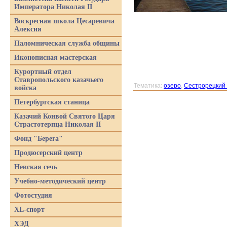
Императора Николая II
Воскресная школа Цесаревича
Алексия
Паломническая служба общины
Иконописная мастерская
Курортный отдел
Ставропольского казачьего
Тематика:
озеро
,
Сестрорецкий
войска
Петербургская станица
Казачий Конвой Святого Царя
Страстотерпца Николая II
Фонд "Берега"
Продюсерский центр
Невская сечь
Учебно-методический центр
Фотостудия
XL-спорт
ХЭД