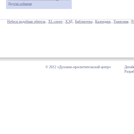
Другие события
Небеси подобная обитель
,
XL-спорт
,
ХЭД
,
Библиотека
,
Календарь
,
Трапезная
,
Р
© 2012 «Духовно-просветительский центр»
Дизай
Разра