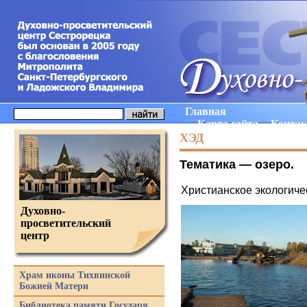
Главная
Карта сайта
Конта
ХЭД
Тематика —
озеро
.
Христианское экологич
Духовно-
просветительский
центр
Храм иконы Тихвинской
Божией Матери
Библиотека памяти Государя