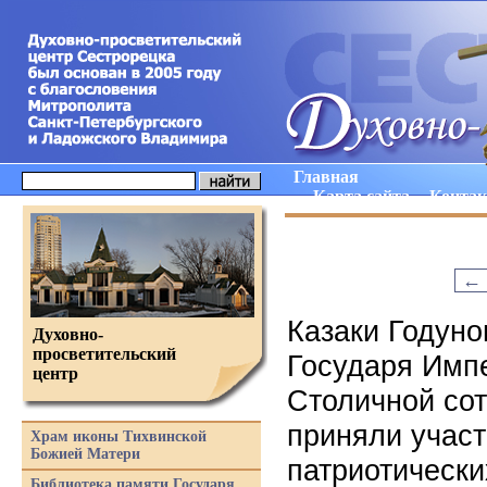
Главная
Карта сайта
Конта
←
Казаки Годуно
Духовно-
просветительский
Государя Импе
центр
Столичной сот
приняли участ
Храм иконы Тихвинской
Божией Матери
патриотическ
Библиотека памяти Государя