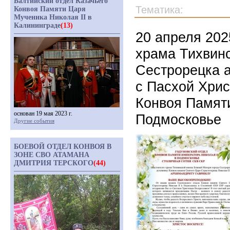
Балтийский отдел Казачьего
Тематика:
Конвоя Памяти Царя
Мученика Николая II в
Калининграде
(13)
20 апреля 202
храма Тихвин
Сестрорецка а
с Пасхой Хрис
Конвоя Памяти
основан 19 мая 2023 г.
Подмосковье
Другие события
БОЕВОЙ ОТДЕЛ КОНВОЯ В
ЗОНЕ СВО АТАМАНА
ДМИТРИЯ ТЕРСКОГО
(44)