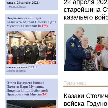
22 апреля 202
основан 28 сентября 2022 г.
Другие события
старейшина С
казачьего вой
Петрозаводский отдел
Казачьего Конвоя Памяти Царя
Мученика Николая II
(179)
основан 7 января 2023 г.
Другие события
Тематика:
Отдел Казачьего Конвоя
Памяти Царя Мученика
Николая II при Войсковой
Казаки Столич
Православной Миссии
(67)
войска Годуно