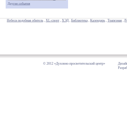
Другие события
Небеси подобная обитель
,
XL-спорт
,
ХЭД
,
Библиотека
,
Календарь
,
Трапезная
,
Р
© 2012 «Духовно-просветительский центр»
Дизай
Разра