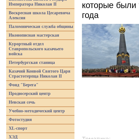
которые были 
Императора Николая II
года
Воскресная школа Цесаревича
Алексия
Паломническая служба общины
Иконописная мастерская
Курортный отдел
Ставропольского казачьего
войска
Петербургская станица
Казачий Конвой Святого Царя
Страстотерпца Николая II
Фонд "Берега"
Продюсерский центр
Невская сечь
Учебно-методический центр
Фотостудия
XL-спорт
ХЭД