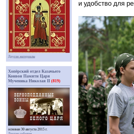
и удобство для р
Другие материалы
Хопёрский отдел Казачьего
Конвоя Памяти Царя
Мученика Николая II
(819)
основан 30 августа 2015 г.
Другие события