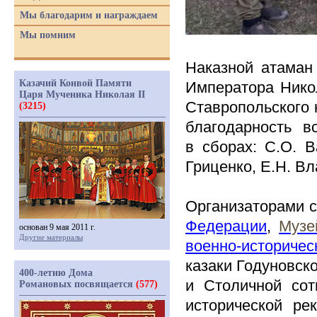
Мы благодарим и награждаем
Мы помним
Наказной атаман
Казачий Конвой Памяти
Императора Ник
Царя Мученика Николая II
Ставропольского 
(3215)
благодарность в
в сборах: С.О. В
Гриценко, Е.Н. Вл
Организаторами 
Федерации
,
Музе
основан 9 мая 2011 г.
Другие материалы
военно-историче
казаки Годуновск
400-летию Дома
и Столичной сот
Романовых посвящается
(577)
исторической ре