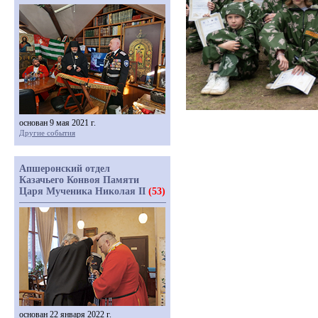
основан 9 мая 2021 г.
Другие события
Апшеронский отдел
Казачьего Конвоя Памяти
Царя Мученика Николая II
(53)
основан 22 января 2022 г.