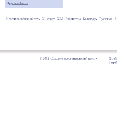
Другие события
Небеси подобная обитель
,
XL-спорт
,
ХЭД
,
Библиотека
,
Календарь
,
Трапезная
,
Р
© 2012 «Духовно-просветительский центр»
Дизай
Разра