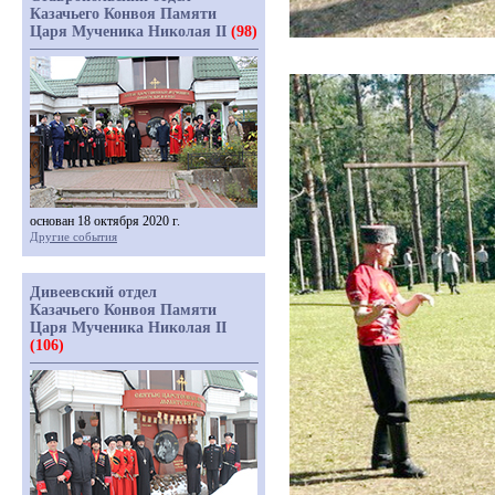
Казачьего Конвоя Памяти
Царя Мученика Николая II
(98)
основан 18 октября 2020 г.
Другие события
Дивеевский отдел
Казачьего Конвоя Памяти
Царя Мученика Николая II
(106)