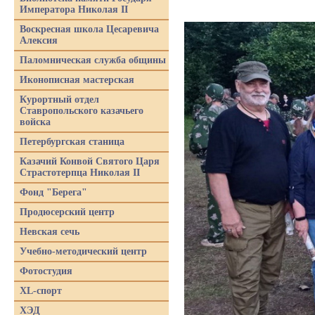
Императора Николая II
Воскресная школа Цесаревича
Алексия
Паломническая служба общины
Иконописная мастерская
Курортный отдел
Ставропольского казачьего
войска
Петербургская станица
Казачий Конвой Святого Царя
Страстотерпца Николая II
Фонд "Берега"
Продюсерский центр
Невская сечь
Учебно-методический центр
Фотостудия
XL-спорт
ХЭД