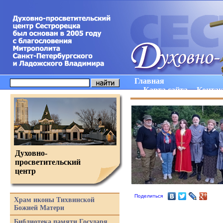
Главная
Карта сайта
Конта
Духовно-
просветительский
центр
Поделиться
Храм иконы Тихвинской
Божией Матери
Библиотека памяти Государя