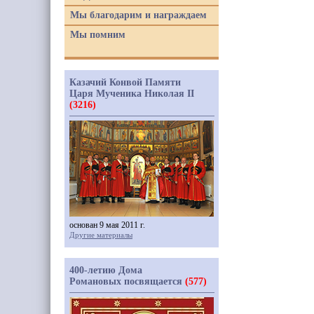
Мы благодарим и награждаем
Мы помним
Казачий Конвой Памяти
Царя Мученика Николая II
(3216)
основан 9 мая 2011 г.
Другие материалы
400-летию Дома
Романовых посвящается
(577)