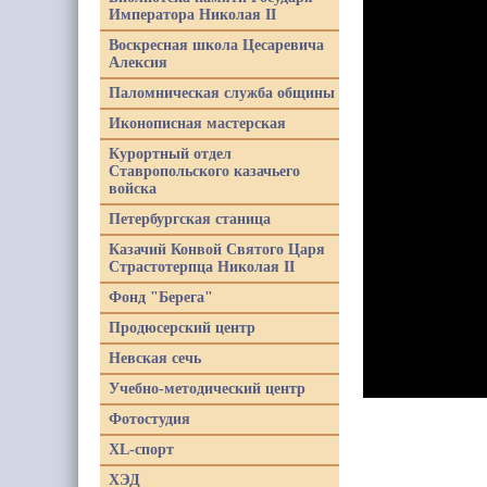
Императора Николая II
Воскресная школа Цесаревича
Алексия
Паломническая служба общины
Иконописная мастерская
Курортный отдел
Ставропольского казачьего
войска
Петербургская станица
Казачий Конвой Святого Царя
Страстотерпца Николая II
Фонд "Берега"
Продюсерский центр
Невская сечь
Учебно-методический центр
Фотостудия
XL-спорт
ХЭД