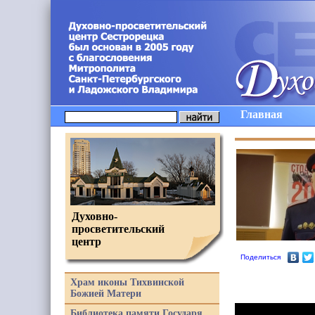
Главная
Духовно-
просветительский
центр
Поделиться
Храм иконы Тихвинской
Божией Матери
Библиотека памяти Государя