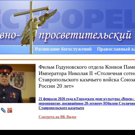
Расписание богослужений
Православный к
Фильм Годуновского отдела Конвоя Памя
Императора Николая II «Столичная сотн
Ставропольского казачьего войска Союза
России 20 лет»
21 февраля 2026 года в Городском доме культуры
«Верея
»
мероприятие, посвящённое 20-летнему Юбилею Столично
Ставропольского казачьего
Смотреть на ВК-Видео