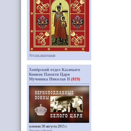
Другие материалы
Хопёрский отдел Казачьего
Конвоя Памяти Царя
Мученика Николая II
(819)
основан 30 августа 2015 г.
Другие события