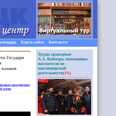
Смотреть
алендарь
Карта сайта
Контакты
Труды праведные
ти Государя
А.А. Ваймера, помощника
я
настоятеля по
 казаков
миссионерской
деятельности
(371)
 прошло праздничное
й сотни