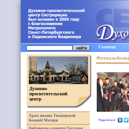
Главная
Фотоальбом
Духовно-
просветительский
центр
Храм иконы Тихвинской
Божией Матери
Поделиться
Библиотека памяти Государя