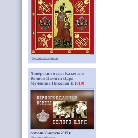
Другие материалы
Хопёрский отдел Казачьего
Конвоя Памяти Царя
Мученика Николая II
(819)
основан 30 августа 2015 г.
Другие события