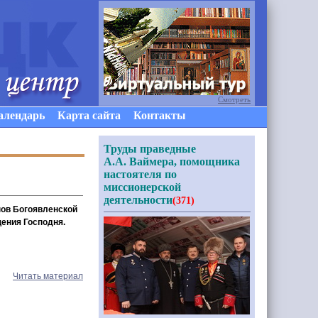
Смотреть
алендарь
Карта сайта
Контакты
Труды праведные
А.А. Ваймера, помощника
настоятеля по
миссионерской
деятельности
(371)
нов Богоявленской
ения Господня.
Читать материал