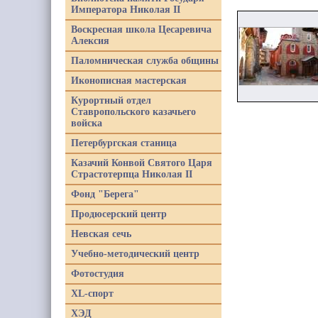
Императора Николая II
Воскресная школа Цесаревича
Алексия
Паломническая служба общины
Иконописная мастерская
Курортный отдел
Ставропольского казачьего
войска
Петербургская станица
Казачий Конвой Святого Царя
Страстотерпца Николая II
Фонд "Берега"
Продюсерский центр
Невская сечь
Учебно-методический центр
Фотостудия
XL-спорт
ХЭД