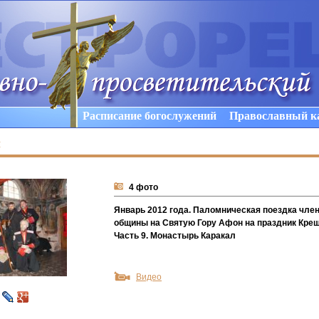
Расписание богослужений
Православный к
ы
4 фото
Январь 2012 года. Паломническая поездка чле
общины на Святую Гору Афон на праздник Крещ
Часть 9. Монастырь Каракал
Видео