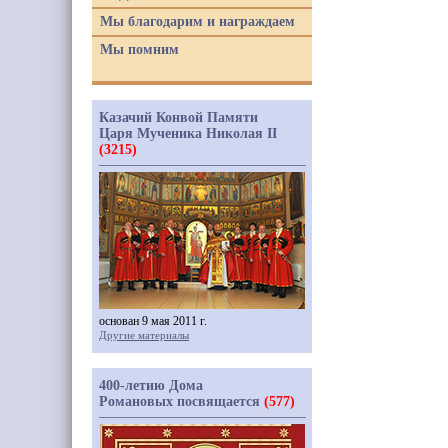
Мы благодарим и награждаем
Мы помним
Казачий Конвой Памяти
Царя Мученика Николая II
(3215)
основан 9 мая 2011 г.
Другие материалы
400-летию Дома
Романовых посвящается
(577)