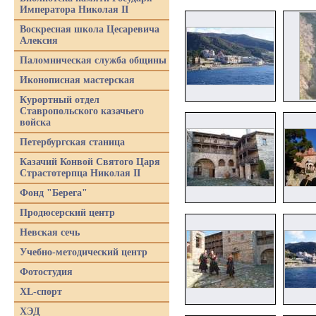
Императора Николая II
Воскресная школа Цесаревича
Алексия
Паломническая служба общины
Иконописная мастерская
Курортный отдел
Ставропольского казачьего
войска
Петербургская станица
Казачий Конвой Святого Царя
Страстотерпца Николая II
Фонд "Берега"
Продюсерский центр
Невская сечь
Учебно-методический центр
Фотостудия
XL-спорт
ХЭД