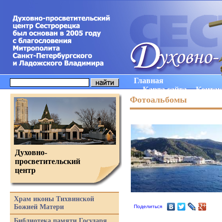
Главная
Карта сайта
Конта
Фотоальбомы
Духовно-
просветительский
центр
Храм иконы Тихвинской
Божией Матери
Поделиться
Библиотека памяти Государя