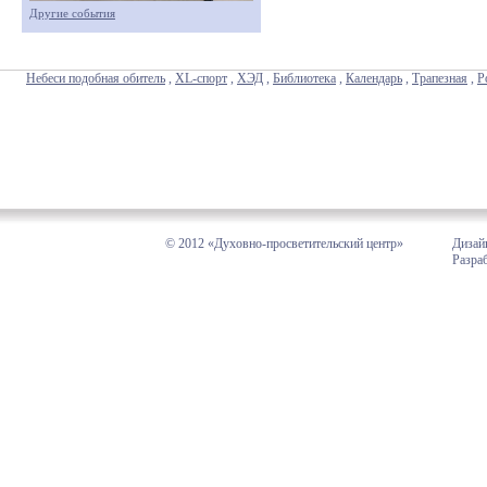
Другие события
Небеси подобная обитель
,
XL-спорт
,
ХЭД
,
Библиотека
,
Календарь
,
Трапезная
,
Р
© 2012 «Духовно-просветительский центр»
Дизай
Разра