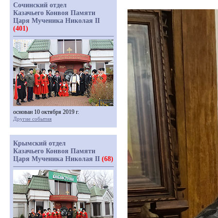
Сочинский отдел
Казачьего Конвоя Памяти
Царя Мученика Николая II
(401)
основан 10 октября 2019 г.
Другие события
Крымский отдел
Казачьего Конвоя Памяти
Царя Мученика Николая II
(68)