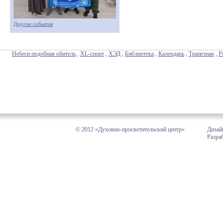
Другие события
Небеси подобная обитель
,
XL-спорт
,
ХЭД
,
Библиотека
,
Календарь
,
Трапезная
,
Р
© 2012 «Духовно-просветительский центр»
Дизай
Разра