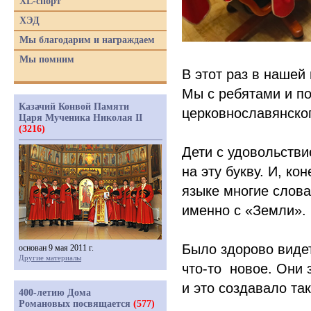
XL-спорт
ХЭД
Мы благодарим и награждаем
Мы помним
В этот раз в нашей
Мы с ребятами и по
Казачий Конвой Памяти
церковнославянског
Царя Мученика Николая II
(3216)
Дети с удовольств
на эту букву. И, к
языке многие слова
именно с
«Земли
».
Было здорово видет
основан 9 мая 2011 г.
Другие материалы
что-то
новое. Они з
и это создавало та
400-летию Дома
Романовых посвящается
(577)