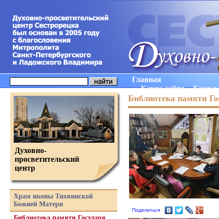
Главная
Карта сайта
Конта
Библиотека памяти Го
Духовно-
просветительский
центр
Храм иконы Тихвинской
Божией Матери
Поделиться
Библиотека памяти Государя