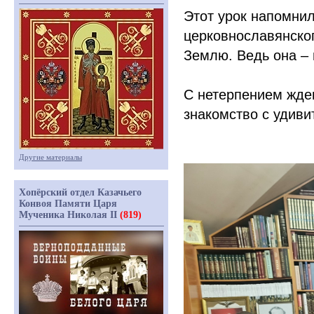
Этот урок напомнил
церковнославянског
Землю. Ведь она –
С нетерпением жде
знакомство с удиви
Другие материалы
Хопёрский отдел Казачьего
Конвоя Памяти Царя
Мученика Николая II
(819)