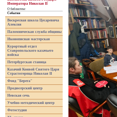
Императора Николая II
О библиотеке
События
Воскресная школа Цесаревича
Алексия
Паломническая служба общины
Иконописная мастерская
Курортный отдел
Ставропольского казачьего
войска
Петербургская станица
Казачий Конвой Святого Царя
Страстотерпца Николая II
Фонд "Берега"
Продюсерский центр
Невская сечь
Учебно-методический центр
Фотостудия