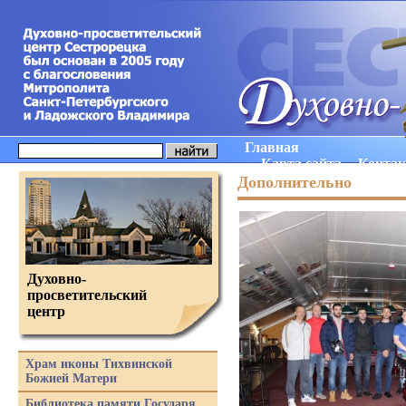
Главная
Карта сайта
Конта
Дополнительно
Духовно-
просветительский
центр
Храм иконы Тихвинской
Божией Матери
Библиотека памяти Государя