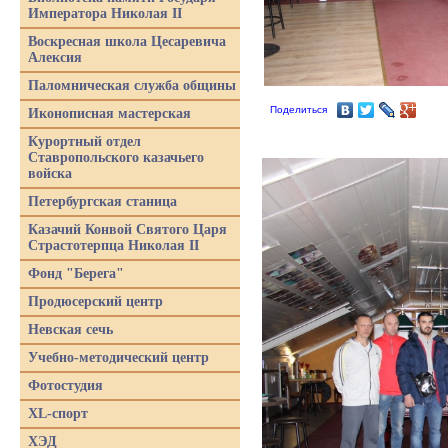
Императора Николая II
Воскресная школа Цесаревича
Алексия
Паломническая служба общины
Поделиться
Иконописная мастерская
Курортный отдел
Ставропольского казачьего
войска
Петербургская станица
Казачий Конвой Святого Царя
Страстотерпца Николая II
Фонд "Берега"
Продюсерский центр
Невская сечь
Учебно-методический центр
Фотостудия
XL-спорт
ХЭД