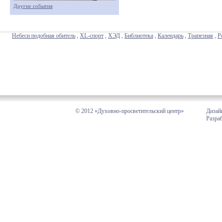
Другие события
Небеси подобная обитель
,
XL-спорт
,
ХЭД
,
Библиотека
,
Календарь
,
Трапезная
,
Р
© 2012 «Духовно-просветительский центр»
Дизай
Разра