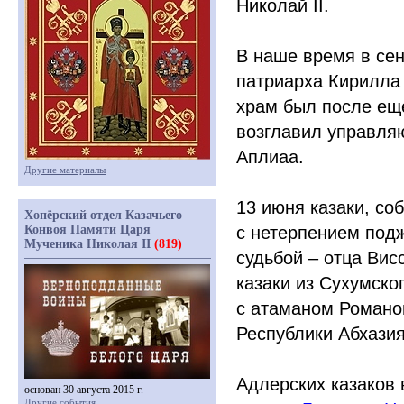
Николай II.
В наше время в сен
патриарха Кирилла
храм был после ещ
возглавил управля
Аплиаа.
Другие материалы
13 июня казаки, со
Хопёрский отдел Казачьего
Конвоя Памяти Царя
с нетерпением подж
Мученика Николая II
(819)
судьбой – отца Вис
казаки из Сухумско
с атаманом Романо
Республики Абхазия
Адлерских казаков
основан 30 августа 2015 г.
Другие события