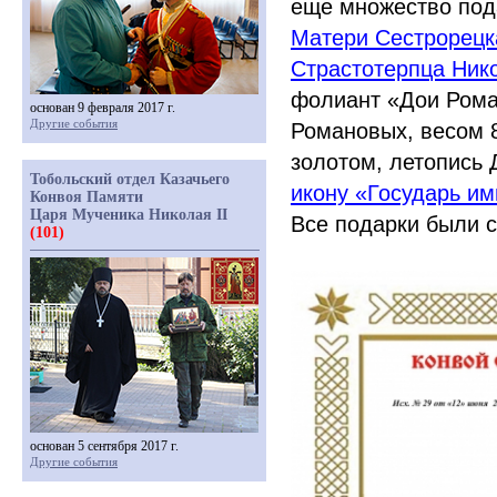
еще множество под
Матери Сестрорецк
Страстотерпца Нико
фолиант
«Дои
Рома
основан 9 февраля 2017 г.
Другие события
Романовых, весом 8
золотом, летопись 
Тобольский отдел Казачьего
икону
«Государь
имп
Конвоя Памяти
Царя Мученика Николая II
Все подарки были 
(101)
основан 5 сентября 2017 г.
Другие события