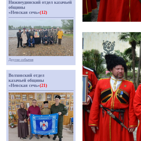
Нижнеудинский отдел казачьей
общины
«Невская сечь»
(12)
Другие события
Волховский отдел
казачьей общины
«Невская сечь»
(21)