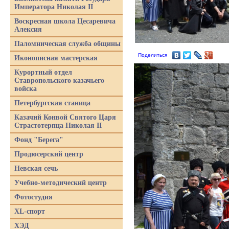
Императора Николая II
Воскресная школа Цесаревича
Алексия
Паломническая служба общины
Поделиться
Иконописная мастерская
Курортный отдел
Ставропольского казачьего
войска
Петербургская станица
Казачий Конвой Святого Царя
Страстотерпца Николая II
Фонд "Берега"
Продюсерский центр
Невская сечь
Учебно-методический центр
Фотостудия
XL-спорт
ХЭД