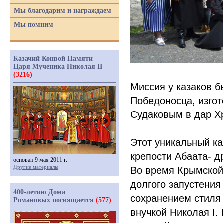
Мы благодарим и награждаем
Мы помним
Казачий Конвой Памяти
Царя Мученика Николая II
(3216)
Миссия у казаков б
Победоносца, изго
Судаковым в дар Хр
Этот уникальный ка
крепости Абаата- д
основан 9 мая 2011 г.
Другие материалы
Во время Крымской
долгого запустения
400-летию Дома
сохранением стиля
Романовых посвящается
(577)
внучкой Николая I.