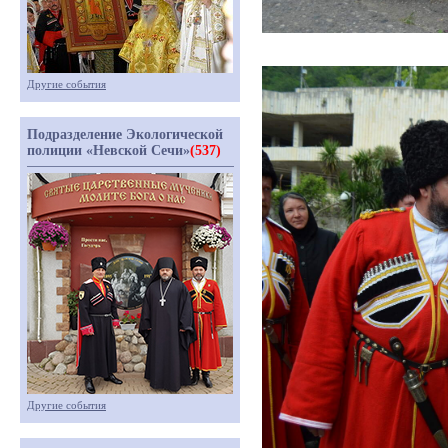
Другие события
Подразделение Экологической
полиции «Невской Сечи»
(537)
Другие события