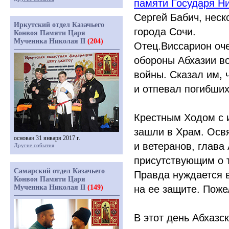
памяти Государя Ни
Сергей Бабич, нес
Иркутский отдел Казачьего
города Сочи.
Конвоя Памяти Царя
Мученика Николая II
(204)
Отец.Виссарион оче
обороны Абхазии во
войны. Сказал им, 
и отпевал погибших
Крестным Ходом с и
зашли в Храм. Осв
основан 31 января 2017 г.
и ветеранов, глав
Другие события
присутствующим о т
Самарский отдел Казачьего
Правда нуждается в 
Конвоя Памяти Царя
Мученика Николая II
(149)
на ее защите. Поже
В этот день Абхазс