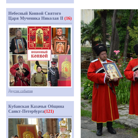
Небесный Конвой Святого
Царя Мученика Николая II
(16)
Другие события
Кубанская Казачья Община
Санкт-Петербурга
(121)