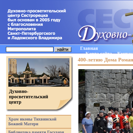
Главная
Карта сайта
Конта
400-летию Дома Рома
Духовно-
просветительский
центр
Храм иконы Тихвинской
Божией Матери
Библиотека памяти Государя