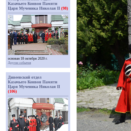
Казачьего Конвоя Памяти
Царя Мученика Николая II
(98)
основан 18 октября 2020 г.
Другие события
Дивеевский отдел
Казачьего Конвоя Памяти
Царя Мученика Николая II
(106)