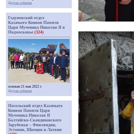
Другие события
Годуновский отдел
Казачьего Конвоя Памяти
Царя Мученика Николая II в
Подмосковье
(324)
основан 21 мая 2022 г.
Другие события
Посольский отдел Казачьего
Конвоя Памяти Царя
Мученика Николая II
Балтийско-Скандинавского
Зарубежья – Финляндии,
Эстонии, Швеции и Латвии