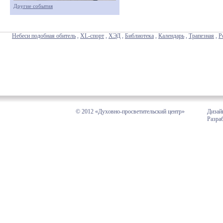
Другие события
Небеси подобная обитель
,
XL-спорт
,
ХЭД
,
Библиотека
,
Календарь
,
Трапезная
,
Р
© 2012 «Духовно-просветительский центр»
Дизай
Разра