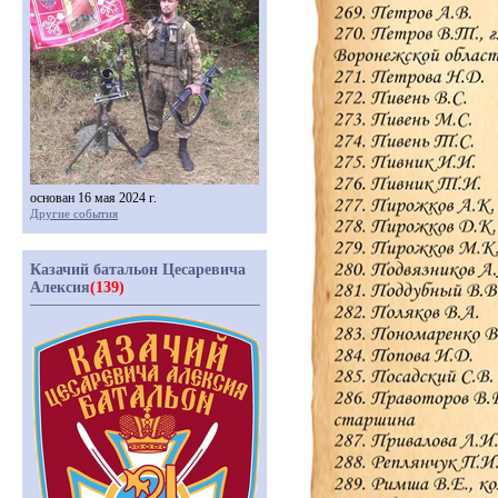
основан 16 мая 2024 г.
Другие события
Казачий батальон Цесаревича
Алексия
(139)