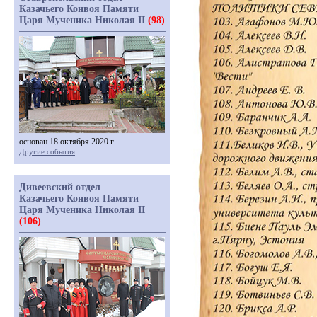
Казачьего Конвоя Памяти
Царя Мученика Николая II
(98)
основан 18 октября 2020 г.
Другие события
Дивеевский отдел
Казачьего Конвоя Памяти
Царя Мученика Николая II
(106)