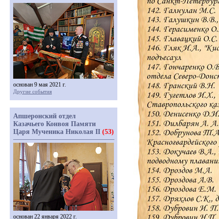
основан 9 мая 2021 г.
Другие события
Апшеронский отдел
Казачьего Конвоя Памяти
Царя Мученика Николая II
(53)
основан 22 января 2022 г.