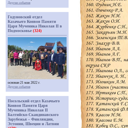
Другие события
Годуновский отдел
Казачьего Конвоя Памяти
Царя Мученика Николая II в
Подмосковье
(324)
основан 21 мая 2022 г.
Другие события
Посольский отдел Казачьего
Конвоя Памяти Царя
Мученика Николая II
Балтийско-Скандинавского
Зарубежья – Финляндии,
Эстонии, Швеции и Латвии