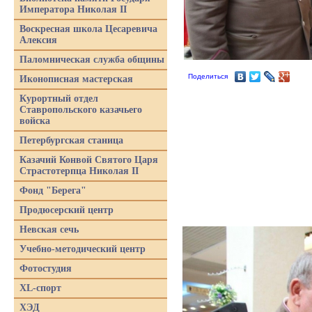
Императора Николая II
Воскресная школа Цесаревича
Алексия
Паломническая служба общины
Поделиться
Иконописная мастерская
Курортный отдел
Ставропольского казачьего
войска
Петербургская станица
Казачий Конвой Святого Царя
Страстотерпца Николая II
Фонд "Берега"
Продюсерский центр
Невская сечь
Учебно-методический центр
Фотостудия
XL-спорт
ХЭД