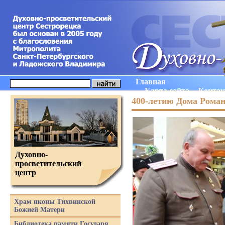
Главная
Карта сайта
Конта
400-летию Дома Рома
Духовно-
просветительский
центр
Храм иконы Тихвинской
Божией Матери
Библиотека памяти Государя