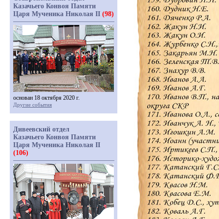
Казачьего Конвоя Памяти
Царя Мученика Николая II
(98)
основан 18 октября 2020 г.
Другие события
Дивеевский отдел
Казачьего Конвоя Памяти
Царя Мученика Николая II
(106)