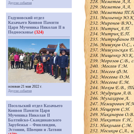
Другие события
Годуновский отдел
Казачьего Конвоя Памяти
Царя Мученика Николая II в
Подмосковье
(324)
основан 21 мая 2022 г.
Другие события
Посольский отдел Казачьего
Конвоя Памяти Царя
Мученика Николая II
Балтийско-Скандинавского
Зарубежья – Финляндии,
Эстонии, Швеции и Латвии