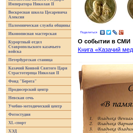
Императора Николая II
Воскресная школа Цесаревича
Алексия
Паломническая служба общины
Поделиться
Иконописная мастерская
О событии в СМИ
Курортный отдел
Ставропольского казачьего
Книга
«
Казачий мед
войска
Петербургская станица
Казачий Конвой Святого Царя
Страстотерпца Николая II
Фонд "Берега"
Продюсерский центр
Невская сечь
Учебно-методический центр
Фотостудия
XL-спорт
ХЭД