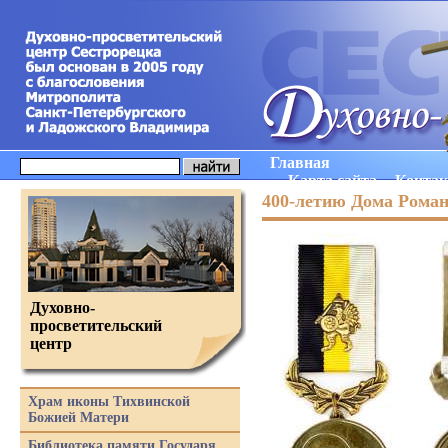
Главная
Карта сайта
Конта
400-летию Дома Рома
Духовно-
просветительский
центр
Храм иконы Тихвинской
Божией Матери
Библиотека памяти Государя