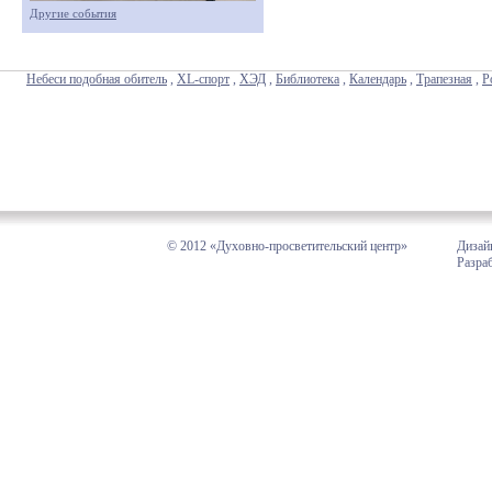
Другие события
Небеси подобная обитель
,
XL-спорт
,
ХЭД
,
Библиотека
,
Календарь
,
Трапезная
,
Р
© 2012 «Духовно-просветительский центр»
Дизай
Разра