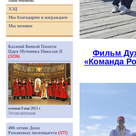
Наши чемпионы
ХЭД
Мы благодарим и награждаем
Мы помним
Казачий Конвой Памяти
Фильм Дух
Царя Мученика Николая II
(3216)
«Команда
Ро
основан 9 мая 2011 г.
Другие материалы
400-летию Дома
Романовых посвящается
(577)