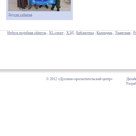
Другие события
Небеси подобная обитель
,
XL-спорт
,
ХЭД
,
Библиотека
,
Календарь
,
Трапезная
,
Р
© 2012 «Духовно-просветительский центр»
Дизай
Разра