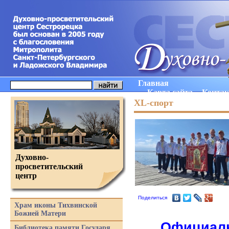
Главная
Карта сайта
Конта
XL-спорт
Духовно-
просветительский
центр
Поделиться
Храм иконы Тихвинской
Божией Матери
Официаль
Библиотека памяти Государя