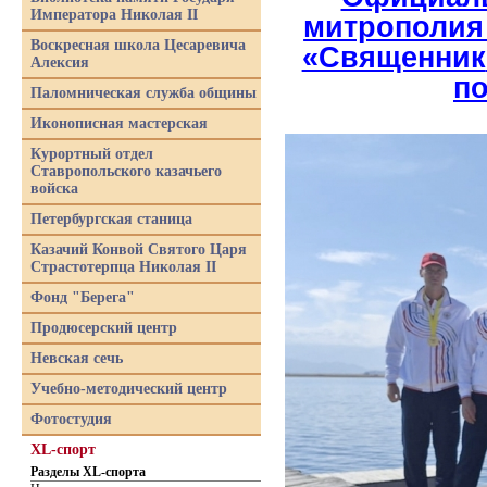
Императора Николая II
митрополия
Воскресная школа Цесаревича
«Священник
Алексия
п
Паломническая служба общины
Иконописная мастерская
Курортный отдел
Ставропольского казачьего
войска
Петербургская станица
Казачий Конвой Святого Царя
Страстотерпца Николая II
Фонд "Берега"
Продюсерский центр
Невская сечь
Учебно-методический центр
Фотостудия
XL-спорт
Разделы XL-спорта