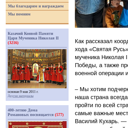
Мы благодарим и награждаем
Мы помним
Казачий Конвой Памяти
Царя Мученика Николая II
Как рассказал коор
(3216)
хода
«Святая
Русь»
мученика Николая I
Победы, а также пр
военной операции и
– Мы хотим подчер
основан 9 мая 2011 г.
Другие материалы
наша страна всегда
пройти по всей стр
400-летию Дома
самые важные мест
Романовых посвящается
(577)
Василий Кухарь. —