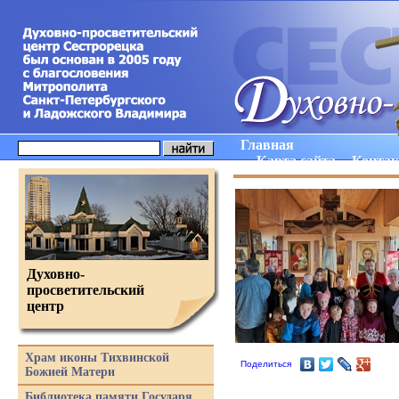
Главная
Карта сайта
Конта
Духовно-
просветительский
центр
Храм иконы Тихвинской
Поделиться
Божией Матери
Библиотека памяти Государя