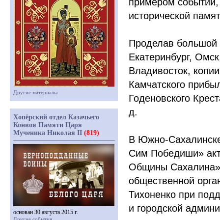
примером событий,
исторической памят
Проделав большой 
Екатеринбург, Омск
Владивосток, копии
Камчатского прибыл
Другие материалы
Годеновского Креста
д.
Хопёрский отдел Казачьего
Конвоя Памяти Царя
Мученика Николая II
(819)
В Южно-Сахалинске
Сим Победиши» акт
Общины Сахалина» 
общественной орга
Тихоненко при под
и городской админи
основан 30 августа 2015 г.
Другие события