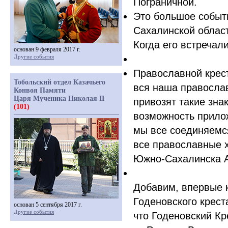
Пограничной.
Это большое событи
Сахалинской област
Когда его встречал
основан 9 февраля 2017 г.
Другие события
Православной крест
Тобольский отдел Казачьего
вся наша православ
Конвоя Памяти
Царя Мученика Николая II
привозят такие зна
(101)
возможность прилож
мы все соединяемс
все православные 
Южно-Сахалинска А
Добавим, впервые 
Годеновского крест
основан 5 сентября 2017 г.
Другие события
что Годеновский Кр