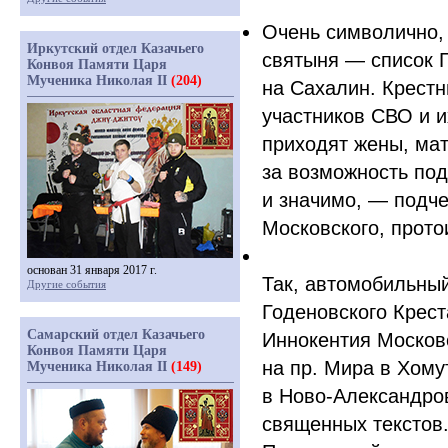
Очень символично,
Иркутский отдел Казачьего
святыня — список 
Конвоя Памяти Царя
Мученика Николая II
(204)
на Сахалин. Крестн
участников СВО и и
приходят жены, мат
за возможность под
и значимо, — подч
Московского, прото
основан 31 января 2017 г.
Так, автомобильны
Другие события
Годеновского Крес
Самарский отдел Казачьего
Иннокентия Москов
Конвоя Памяти Царя
на пр. Мира в Хому
Мученика Николая II
(149)
в Ново-Александров
священных текстов.