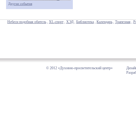
Другие события
Небеси подобная обитель
,
XL-спорт
,
ХЭД
,
Библиотека
,
Календарь
,
Трапезная
,
Р
© 2012 «Духовно-просветительский центр»
Дизай
Разра