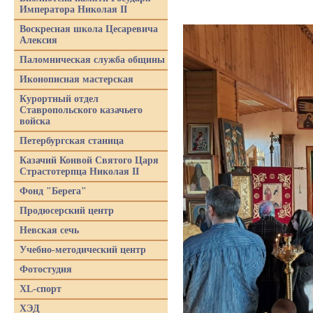
Императора Николая II
Воскресная школа Цесаревича
Алексия
Паломническая служба общины
Иконописная мастерская
Курортный отдел
Ставропольского казачьего
войска
Петербургская станица
Казачий Конвой Святого Царя
Страстотерпца Николая II
Фонд "Берега"
Продюсерский центр
Невская сечь
Учебно-методический центр
Фотостудия
XL-спорт
ХЭД