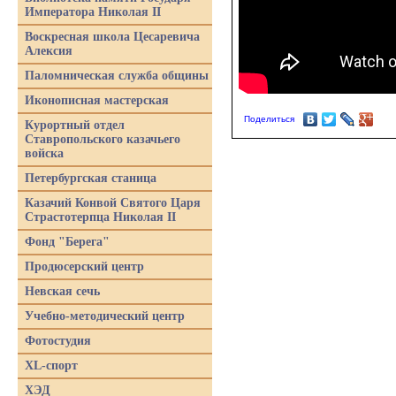
Императора Николая II
Воскресная школа Цесаревича
Алексия
Паломническая служба общины
Иконописная мастерская
Поделиться
Курортный отдел
Ставропольского казачьего
войска
Петербургская станица
Казачий Конвой Святого Царя
Страстотерпца Николая II
Фонд "Берега"
Продюсерский центр
Невская сечь
Учебно-методический центр
Фотостудия
XL-спорт
ХЭД