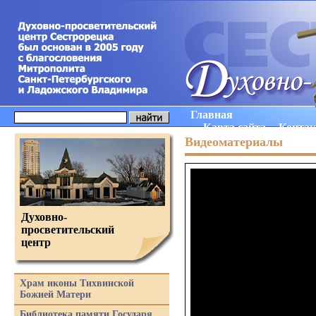
Главная
Карта сайта
Конта
Видеоматериалы
Духовно-
просветительский
центр
Храм иконы Тихвинской
Божией Матери
Библиотека памяти Государя