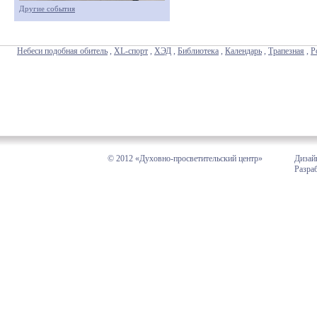
Другие события
Небеси подобная обитель
,
XL-спорт
,
ХЭД
,
Библиотека
,
Календарь
,
Трапезная
,
Р
© 2012 «Духовно-просветительский центр»
Дизай
Разра