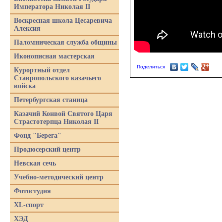
Императора Николая II
Воскресная школа Цесаревича
Алексия
Паломническая служба общины
Иконописная мастерская
Поделиться
Курортный отдел
Ставропольского казачьего
войска
Петербургская станица
Казачий Конвой Святого Царя
Страстотерпца Николая II
Фонд "Берега"
Продюсерский центр
Невская сечь
Учебно-методический центр
Фотостудия
XL-спорт
ХЭД