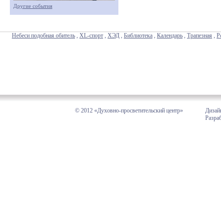
Другие события
Небеси подобная обитель
,
XL-спорт
,
ХЭД
,
Библиотека
,
Календарь
,
Трапезная
,
Р
© 2012 «Духовно-просветительский центр»
Дизай
Разра