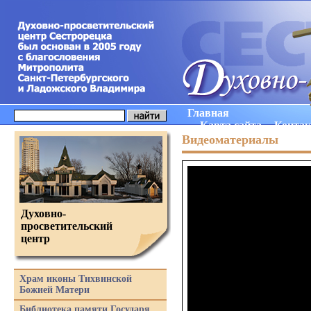
Главная
Карта сайта
Конта
Видеоматериалы
Духовно-
просветительский
центр
Храм иконы Тихвинской
Божией Матери
Библиотека памяти Государя