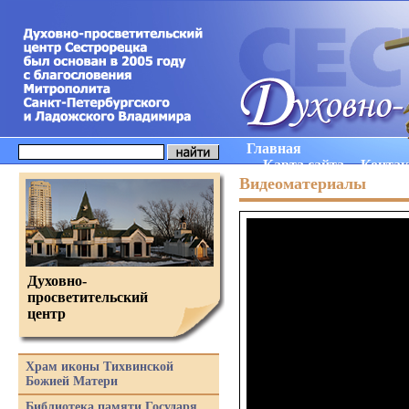
Главная
Карта сайта
Конта
Видеоматериалы
Духовно-
просветительский
центр
Храм иконы Тихвинской
Божией Матери
Библиотека памяти Государя