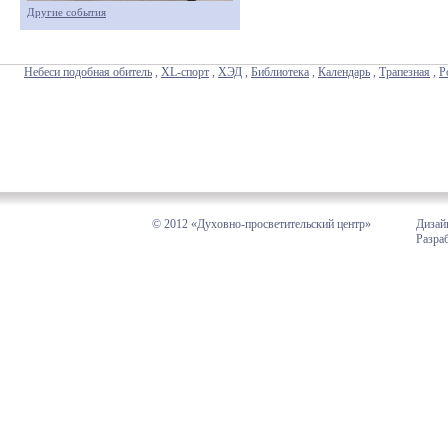
Другие события
Небеси подобная обитель
,
XL-спорт
,
ХЭД
,
Библиотека
,
Календарь
,
Трапезная
,
Р
© 2012 «Духовно-просветительский центр»
Дизай
Разра