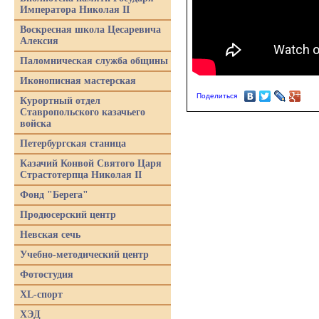
Императора Николая II
Воскресная школа Цесаревича
Алексия
Паломническая служба общины
Иконописная мастерская
Поделиться
Курортный отдел
Ставропольского казачьего
войска
Петербургская станица
Казачий Конвой Святого Царя
Страстотерпца Николая II
Фонд "Берега"
Продюсерский центр
Невская сечь
Учебно-методический центр
Фотостудия
XL-спорт
ХЭД