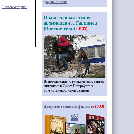
Другие события
Читать материал
Православная студия
архимандрита Гавриила
(Коневиченко)
(3135)
Взаимодействия с телеканалами, сайтом
митрополии Санкт-Петербурга и
другими новостными сайтами
Документальные фильмы
(933)