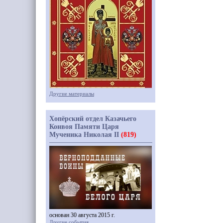
Другие материалы
Хопёрский отдел Казачьего
Конвоя Памяти Царя
Мученика Николая II
(819)
основан 30 августа 2015 г.
Другие события