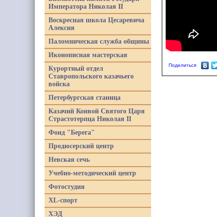
Императора Николая II
Воскресная школа Цесаревича
Алексия
Паломническая служба общины
Иконописная мастерская
Поделиться
Курортный отдел
Ставропольского казачьего
войска
Петербургская станица
Казачий Конвой Святого Царя
Страстотерпца Николая II
Фонд "Берега"
Продюсерский центр
Невская сечь
Учебно-методический центр
Фотостудия
XL-спорт
ХЭД