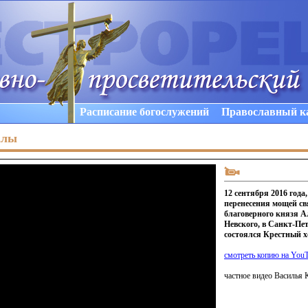
Расписание богослужений
Православный к
алы
12 сентября 2016 года,
перенесения мощей св
благоверного князя А
Невского, в Санкт-Пе
состоялся Крестный х
смотреть копию на You
частное видео Василья 