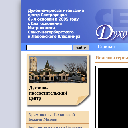
Главная
Видеоматери
Духовно-
просветительский
центр
Храм иконы Тихвинской
Божией Матери
Библиотека памяти Государя