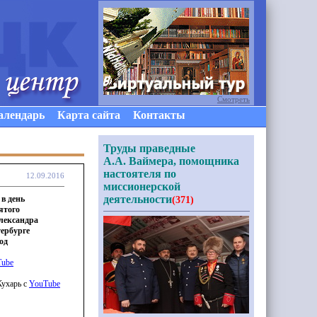
Смотреть
алендарь
Карта сайта
Контакты
Труды праведные
А.А. Ваймера, помощника
настоятеля по
12.09.2016
миссионерской
деятельности
 в день
(371)
ятого
лександра
тербурге
од
Tube
Кухарь с
YouTube