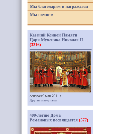
Мы благодарим и награждаем
Мы помним
Казачий Конвой Памяти
Царя Мученика Николая II
(3216)
основан 9 мая 2011 г.
Другие материалы
400-летию Дома
Романовых посвящается
(577)