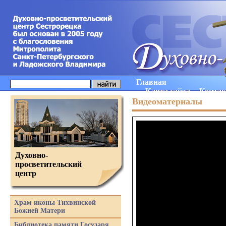
Главная
Карта сайта
Конта
Видеоматериалы
Духовно-
просветительский
центр
Храм иконы Тихвинской
Божией Матери
Библиотека памяти Государя