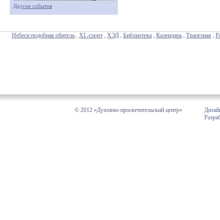
Другие события
Небеси подобная обитель
,
XL-спорт
,
ХЭД
,
Библиотека
,
Календарь
,
Трапезная
,
Р
© 2012 «Духовно-просветительский центр»
Дизай
Разра