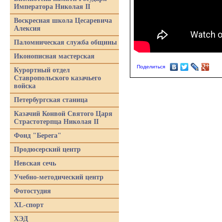
Императора Николая II
Воскресная школа Цесаревича
Алексия
Паломническая служба общины
Иконописная мастерская
Поделиться
Курортный отдел
Ставропольского казачьего
войска
Петербургская станица
Казачий Конвой Святого Царя
Страстотерпца Николая II
Фонд "Берега"
Продюсерский центр
Невская сечь
Учебно-методический центр
Фотостудия
XL-спорт
ХЭД