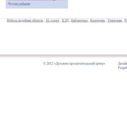
Другие события
Небеси подобная обитель
,
XL-спорт
,
ХЭД
,
Библиотека
,
Календарь
,
Трапезная
,
Р
© 2012 «Духовно-просветительский центр»
Дизай
Разра