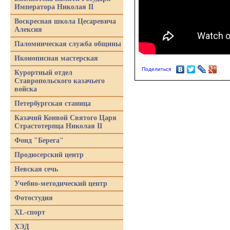
Императора Николая II
Воскресная школа Цесаревича
Алексия
Паломническая служба общины
Иконописная мастерская
Поделиться
Курортный отдел
Ставропольского казачьего
войска
Петербургская станица
Казачий Конвой Святого Царя
Страстотерпца Николая II
Фонд "Берега"
Продюсерский центр
Невская сечь
Учебно-методический центр
Фотостудия
XL-спорт
ХЭД