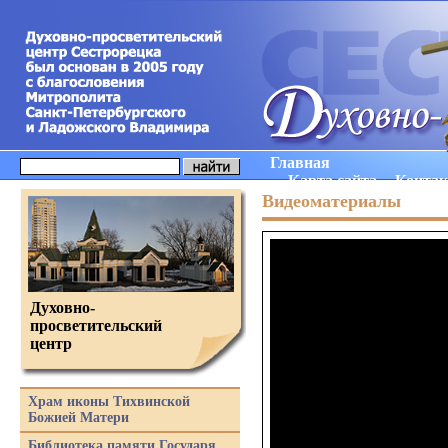
Главная
Карта сайта
Конта
Видеоматериалы
Духовно-
просветительский
центр
Храм иконы Тихвинской
Божией Матери
Библиотека памяти Государя