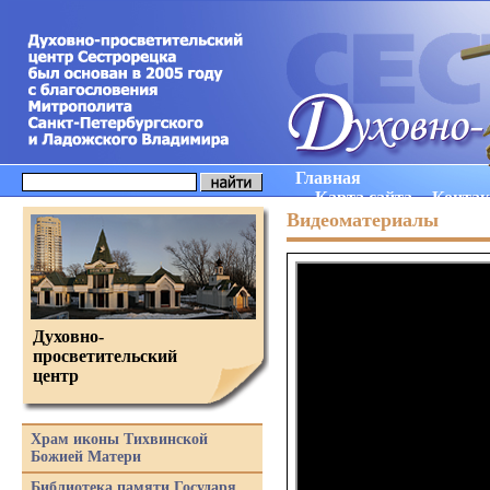
Главная
Карта сайта
Конта
Видеоматериалы
Духовно-
просветительский
центр
Храм иконы Тихвинской
Божией Матери
Библиотека памяти Государя