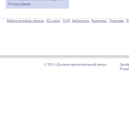
Другие события
Небеси подобная обитель
,
XL-спорт
,
ХЭД
,
Библиотека
,
Календарь
,
Трапезная
,
Р
© 2012 «Духовно-просветительский центр»
Дизай
Разра