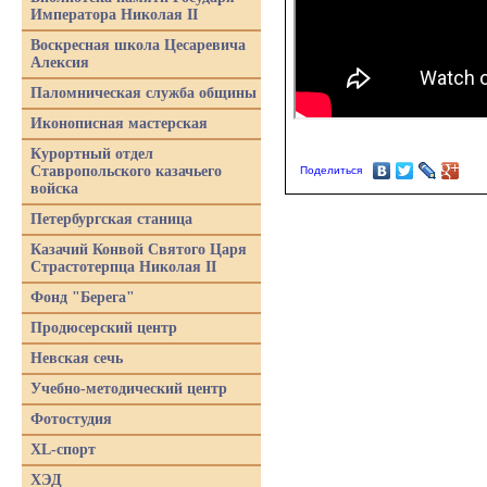
Императора Николая II
Воскресная школа Цесаревича
Алексия
Паломническая служба общины
Иконописная мастерская
Курортный отдел
Ставропольского казачьего
Поделиться
войска
Петербургская станица
Казачий Конвой Святого Царя
Страстотерпца Николая II
Фонд "Берега"
Продюсерский центр
Невская сечь
Учебно-методический центр
Фотостудия
XL-спорт
ХЭД