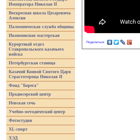
Императора Николая II
Воскресная школа Цесаревича
Алексия
Паломническая служба общины
Иконописная мастерская
Поделиться
Курортный отдел
Ставропольского казачьего
войска
Петербургская станица
Казачий Конвой Святого Царя
Страстотерпца Николая II
Фонд "Берега"
Продюсерский центр
Невская сечь
Учебно-методический центр
Фотостудия
XL-спорт
ХЭД