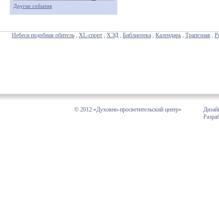
Другие события
Небеси подобная обитель
,
XL-спорт
,
ХЭД
,
Библиотека
,
Календарь
,
Трапезная
,
Р
© 2012 «Духовно-просветительский центр»
Дизай
Разра