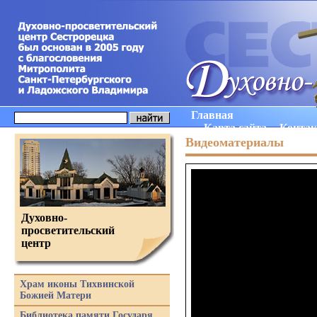
Главная
Карта сайта
Конта
Видеоматериалы
Духовно-
просветительский
центр
Храм иконы Тихвинской
Божией Матери
Библиотека памяти Государя