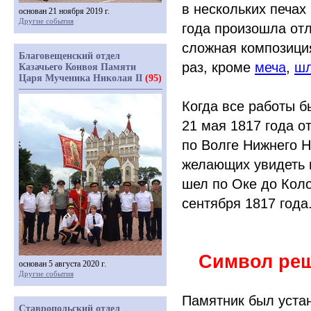
в нескольких печах
основан 21 ноября 2019 г.
Другие события
года произошла отл
сложная композиция
Благовещенский отдел
раз, кроме
меча
,
ш
Казачьего Конвоя Памяти
Царя Мученика Николая II
(95)
Когда все работы б
21 мая 1817 года о
по Волге Нижнего Н
желающих увидеть 
шел по Оке до Кол
сентября 1817 года
Символ реш
основан 5 августа 2020 г.
Другие события
Памятник был уста
Ставропольский отдел