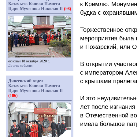
к Кремлю. Монумен
Казачьего Конвоя Памяти
Царя Мученика Николая II
(98)
будка с охранявшим
Торжественное откр
мероприятия была 
и Пожарский, или О
основан 18 октября 2020 г.
В открытии участво
Другие события
с императором Але
с крышами прилега
Дивеевский отдел
Казачьего Конвоя Памяти
Царя Мученика Николая II
(106)
И это неудивительн
лет после изгнания
в Отечественной во
имела большое пат