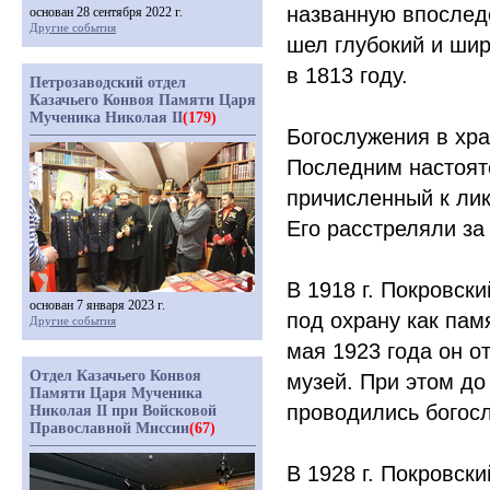
названную впоследс
основан 28 сентября 2022 г.
Другие события
шел глубокий и ши
в 1813 году.
Петрозаводский отдел
Казачьего Конвоя Памяти Царя
Мученика Николая II
(179)
Богослужения в хра
Последним настоя
причисленный к лик
Его расстреляли за
В 1918 г. Покровск
основан 7 января 2023 г.
под охрану как пам
Другие события
мая 1923 года он о
Отдел Казачьего Конвоя
музей. При этом до
Памяти Царя Мученика
проводились богос
Николая II при Войсковой
Православной Миссии
(67)
В 1928 г. Покровск