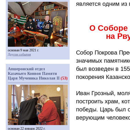
является одним из
О Соборе
на Рв
основан 9 мая 2021 г.
Собор Покрова Пре
Другие события
значимых памятнико
был возведен в 155
Апшеронский отдел
Казачьего Конвоя Памяти
покорения Казанско
Царя Мученика Николая II
(53)
Иван Грозный, моля
построить храм, ко
победы. Царь был 
верующим человек
основан 22 января 2022 г.