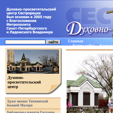
Главная
Карта сайта
Конта
Духовно-
просветительский
центр
Храм иконы Тихвинской
Божией Матери
Библиотека памяти Государя