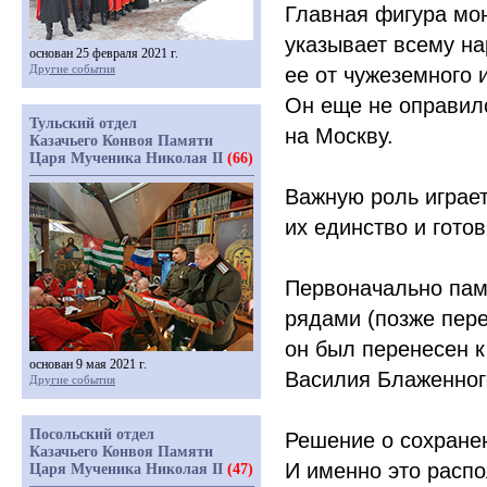
Главная фигура мо
указывает всему на
основан 25 февраля 2021 г.
Другие события
ее от чужеземного 
Он еще не оправилс
Тульский отдел
на Москву.
Казачьего Конвоя Памяти
Царя Мученика Николая II
(66)
Важную роль играет
их единство и готов
Первоначально пам
рядами
(
позже пер
он был перенесен к
основан 9 мая 2021 г.
Василия Блаженного
Другие события
Посольский отдел
Решение о сохране
Казачьего Конвоя Памяти
И именно это расп
Царя Мученика Николая II
(47)