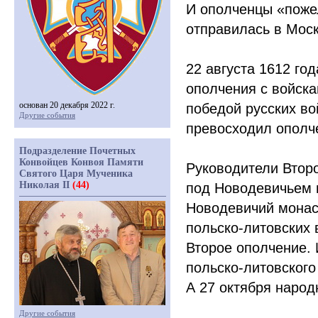
И ополченцы
«
поже
отправилась в Моск
22 августа 1612 го
ополчения с войска
основан 20 декабря 2022 г.
победой русских во
Другие события
превосходил ополч
Подразделение Почетных
Конвойцев Конвоя Памяти
Руководители Втор
Святого Царя Мученика
Николая II
(44)
под Новодевичьем
Новодевичий монаст
польско-литовских 
Второе ополчение.
польско-литовского
А 27 октября народ
Другие события