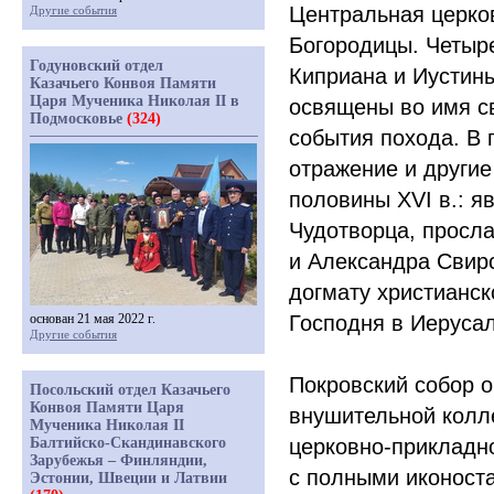
Центральная церко
Другие события
Богородицы. Четыр
Годуновский отдел
Киприана и Иустины
Казачьего Конвоя Памяти
Царя Мученика Николая II в
освящены во имя с
Подмосковье
(324)
события похода. В
отражение и другие
половины XVI в.: я
Чудотворца, просл
и Александра Свир
догмату христианс
основан 21 мая 2022 г.
Господня в Иерусал
Другие события
Покровский собор 
Посольский отдел Казачьего
Конвоя Памяти Царя
внушительной колл
Мученика Николая II
Балтийско-Скандинавского
церковно-прикладно
Зарубежья – Финляндии,
с полными иконост
Эстонии, Швеции и Латвии