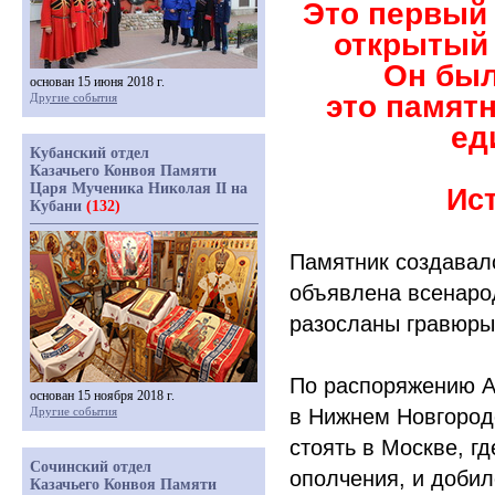
Это первый
открытый 
Он был
основан 15 июня 2018 г.
это памятн
Другие события
ед
Кубанский отдел
Казачьего Конвоя Памяти
Царя Мученика Николая II на
Ис
Кубани
(132)
Памятник создавалс
объявлена всенарод
разосланы гравюры
По распоряжению А
основан 15 ноября 2018 г.
Другие события
в Нижнем Новгороде
стоять в Москве, г
Сочинский отдел
ополчения, и добил
Казачьего Конвоя Памяти