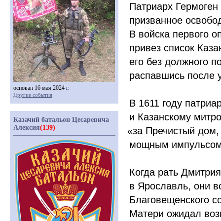
Патриарх Гермоген
призванное освобод
В войска первого о
привез список Каза
его без должного п
распавшись после у
основан 16 мая 2024 г.
Другие события
В 1611 году патриа
и Казанскому митр
Казачий батальон Цесаревича
Алексия
(139)
«
за Пречистый дом, 
мощным импульсом 
Когда рать Дмитри
в Ярославль, они в
Благовещенского со
Матери ожидал возм