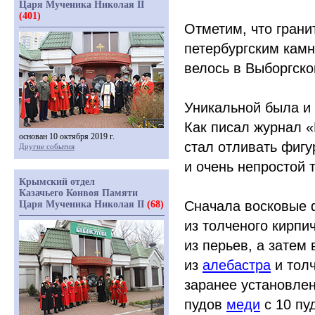
Царя Мученика Николая II
(401)
Отметим, что грани
петербургским кам
велось в Выборгско
Уникальной была и 
Как писал журнал
«
основан 10 октября 2019 г.
стал отливать фигу
Другие события
и очень непростой 
Крымский отдел
Казачьего Конвоя Памяти
Сначала восковые 
Царя Мученика Николая II
(68)
из толченого кирпи
из перьев, а затем
из
алебастра
и толч
заранее установле
пудов
меди
с 10 п