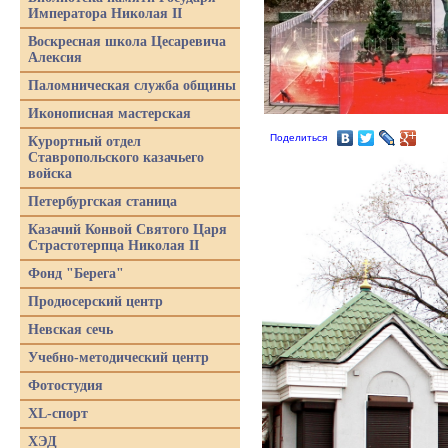
Императора Николая II
Воскресная школа Цесаревича
Алексия
Паломническая служба общины
Иконописная мастерская
Поделиться
Курортный отдел
Ставропольского казачьего
войска
Петербургская станица
Казачий Конвой Святого Царя
Страстотерпца Николая II
Фонд "Берега"
Продюсерский центр
Невская сечь
Учебно-методический центр
Фотостудия
XL-спорт
ХЭД