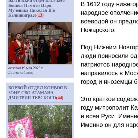
Балтийский отдел Казачьего
В 1612 году нижего
Конвоя Памяти Царя
Мученика Николая II в
народное ополчени
Калининграде
(13)
воеводой он предл
Пожарского.
Под Нижним Новгор
люди приносили оде
патриотов народно
основан 19 мая 2023 г.
направилось в Моск
Другие события
город и иноземцы б
БОЕВОЙ ОТДЕЛ КОНВОЯ В
ЗОНЕ СВО АТАМАНА
ДМИТРИЯ ТЕРСКОГО
(44)
Это краткое содерж
году митрополит К
и всея Руси. Именн
Именно он для наро