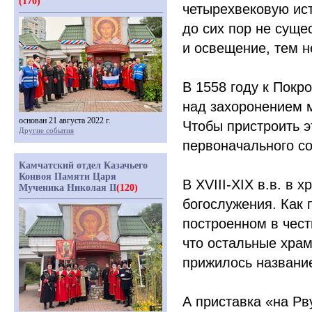
(170)
четырехвековую ис
до сих пор не суще
и освещение, тем 
В 1558 году к Покр
над захоронением 
основан 21 августа 2022 г.
Чтобы пристроить э
Другие события
первоначального со
Камчатский отдел Казачьего
Конвоя Памяти Царя
В XVIII-XIX в.в. в
Мученика Николая II
(120)
богослужения. Как 
построенном в чест
что остальные хра
прижилось названи
А приставка
«
на Рв