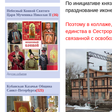
По инициативе кня
празднование иконе
Небесный Конвой Святого
Царя Мученика Николая II
(16)
Поэтому в коллаже,
единства в Сестрор
связанной с освоб
Другие события
Кубанская Казачья Община
Санкт-Петербурга
(121)