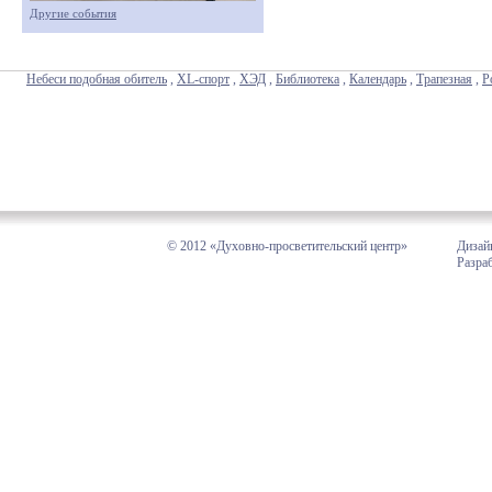
Другие события
Небеси подобная обитель
,
XL-спорт
,
ХЭД
,
Библиотека
,
Календарь
,
Трапезная
,
Р
© 2012 «Духовно-просветительский центр»
Дизай
Разра