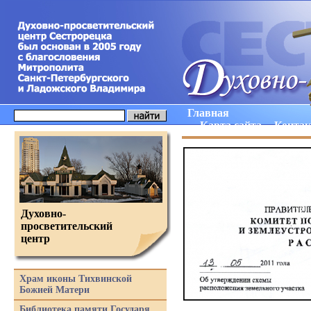
Главная
Карта сайта
Конта
Духовно-
просветительский
центр
Храм иконы Тихвинской
Божией Матери
Библиотека памяти Государя