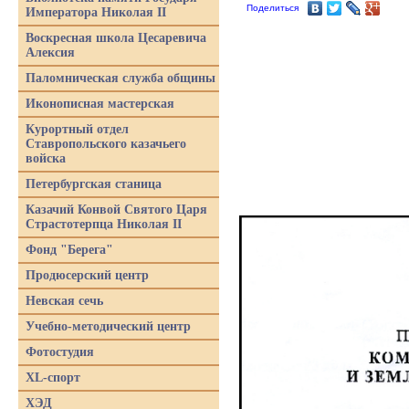
Поделиться
Императора Николая II
Воскресная школа Цесаревича
Алексия
Паломническая служба общины
Иконописная мастерская
Курортный отдел
Ставропольского казачьего
войска
Петербургская станица
Казачий Конвой Святого Царя
Страстотерпца Николая II
Фонд "Берега"
Продюсерский центр
Невская сечь
Учебно-методический центр
Фотостудия
XL-спорт
ХЭД