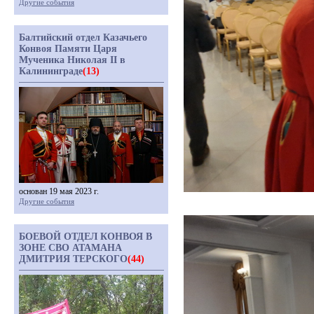
Другие события
Балтийский отдел Казачьего
Конвоя Памяти Царя
Мученика Николая II в
Калининграде
(13)
основан 19 мая 2023 г.
Другие события
БОЕВОЙ ОТДЕЛ КОНВОЯ В
ЗОНЕ СВО АТАМАНА
ДМИТРИЯ ТЕРСКОГО
(44)