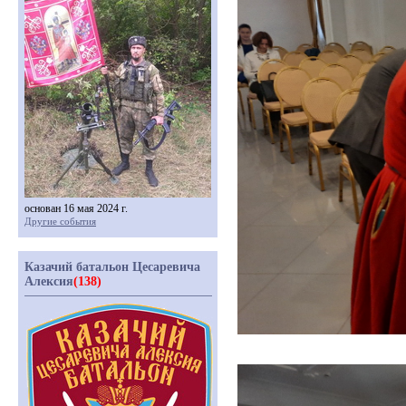
основан 16 мая 2024 г.
Другие события
Казачий батальон Цесаревича
Алексия
(138)