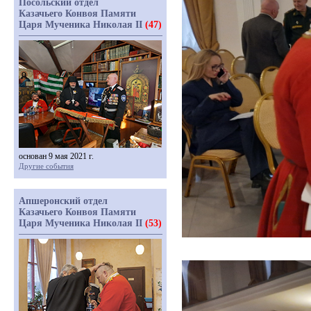
Посольский отдел
Казачьего Конвоя Памяти
Царя Мученика Николая II
(47)
основан 9 мая 2021 г.
Другие события
Апшеронский отдел
Казачьего Конвоя Памяти
Царя Мученика Николая II
(53)