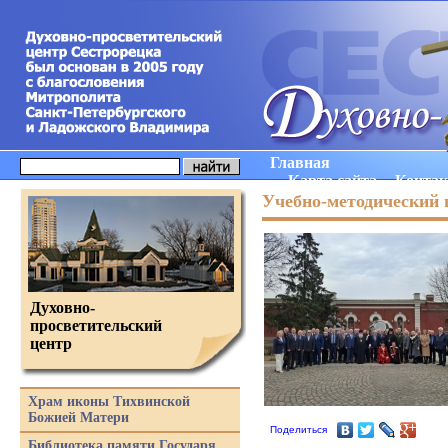
Главная
Карта сайта
Конта
Учебно-методический 
Духовно-
просветительский
центр
Храм иконы Тихвинской
Божией Матери
Поделиться
Библиотека памяти Государя