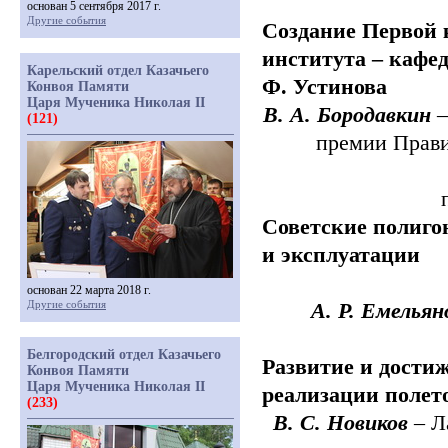
основан 5 сентября 2017 г.
Другие события
Создание Первой 
института ‒ кафе
Карельский отдел Казачьего
Ф. Устинова
Конвоя Памяти
Царя Мученика Николая II
В.
А.
Бородавкин
(121)
премии
Прави
Советские
полиго
и
эксплуатации
основан 22 марта 2018 г.
Другие события
А. Р.
Емельян
Белгородский отдел Казачьего
Развитие
и дости
Конвоя Памяти
Царя Мученика Николая II
реализации
полет
(233)
В. С.
Новиков
‒
Л