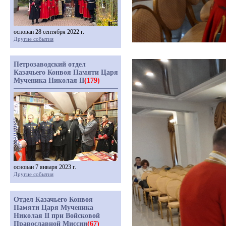
основан 28 сентября 2022 г.
Другие события
Петрозаводский отдел
Казачьего Конвоя Памяти Царя
Мученика Николая II
(179)
основан 7 января 2023 г.
Другие события
Отдел Казачьего Конвоя
Памяти Царя Мученика
Николая II при Войсковой
Православной Миссии
(67)