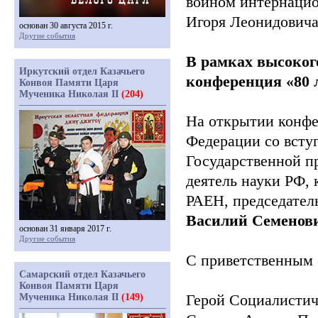
воином интернацио
Игоря Леонидовича
основан 30 августа 2015 г.
Другие события
В рамках высоког
Иркутский отдел Казачьего
конференция
«80
л
Конвоя Памяти Царя
Мученика Николая II
(204)
На открытии конфе
Федерации со всту
Государственной п
деятель науки РФ, 
РАЕН, председатель
Василий Семенов
основан 31 января 2017 г.
Другие события
С приветственным 
Самарский отдел Казачьего
Конвоя Памяти Царя
Герой Социалистич
Мученика Николая II
(149)