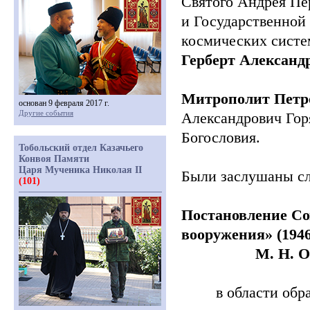
Святого Андрея Пе
и Государственной
космических систе
Герберт Александ
Митрополит Петр
основан 9 февраля 2017 г.
Другие события
Александрович Горя
Богословия.
Тобольский отдел Казачьего
Конвоя Памяти
Царя Мученика Николая II
Были заслушаны с
(101)
Постановление С
вооружения»
(194
М. Н. 
в области обр