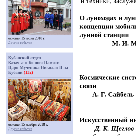
и
техники, заслуж
О луноходах и лу
концепции мобил
лунной станции
основан 15 июня 2018 г.
М. И. 
Другие события
Кубанский отдел
Казачьего Конвоя Памяти
Царя Мученика Николая II на
Кубани
(132)
Космические сист
связи
А. Г. Сайбель
Искусственный и
основан 15 ноября 2018 г.
Д. К. Щеглов
Другие события