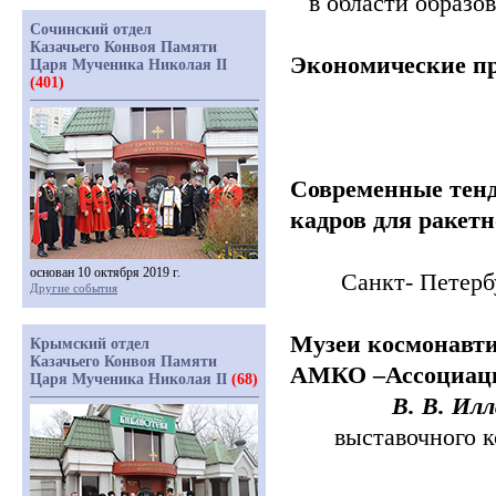
в области образов
Сочинский отдел
Казачьего Конвоя Памяти
Экономические
п
Царя Мученика Николая II
(401)
Современные
тен
кадров
для
ракетн
основан 10 октября 2019 г.
Санкт-
Петерб
Другие события
Музеи
космонавт
Крымский отдел
Казачьего Конвоя Памяти
АМКО
‒
Ассоциац
Царя Мученика Николая II
(68)
В. В.
Илл
выставочного
к