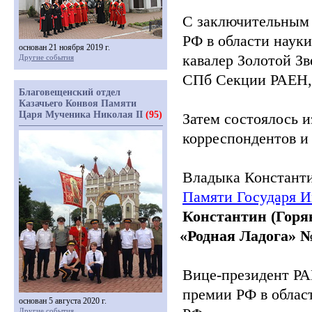
С заключительным 
РФ в области науки
основан 21 ноября 2019 г.
кавалер Золотой Зв
Другие события
СПб Секции РАЕН, 
Благовещенский отдел
Казачьего Конвоя Памяти
Царя Мученика Николая II
(95)
Затем состоялось и
корреспондентов и
Владыка Константи
Памяти Государя 
Константин
(Горя
«Родная
Ладога» №
Вице-президент РА
премии РФ в облас
основан 5 августа 2020 г.
Другие события