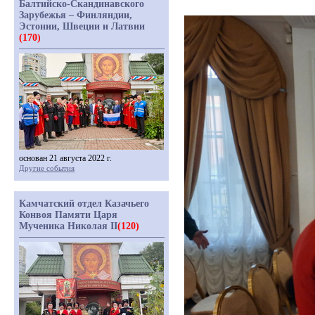
Балтийско-Скандинавского
Зарубежья – Финляндии,
Эстонии, Швеции и Латвии
(170)
основан 21 августа 2022 г.
Другие события
Камчатский отдел Казачьего
Конвоя Памяти Царя
Мученика Николая II
(120)