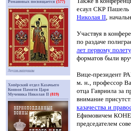
Также в конференц
Романовых посвящается
(577)
есаул СКР
Пашель С
Николая
II
, началь
Участвуя в конфер
по раздаче полигр
лет первому полету
форматов были вру
Другие материалы
Вице-президент РА
м. н., профессор
Ва
Хопёрский отдел Казачьего
отца Гавриила за п
Конвоя Памяти Царя
Мученика Николая II
(819)
внимание присутс
казачества и прав
Ефимовичем КОН
председателем сов