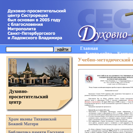
Главная
Карта сайта
Конта
Учебно-методический 
Духовно-
просветительский
центр
Храм иконы Тихвинской
Божией Матери
Библиотека памяти Государя