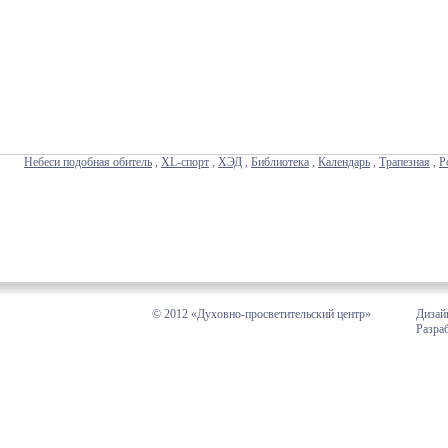
Небеси подобная обитель
,
XL-спорт
,
ХЭД
,
Библиотека
,
Календарь
,
Трапезная
,
Р
© 2012 «Духовно-просветительский центр»
Дизай
Разра