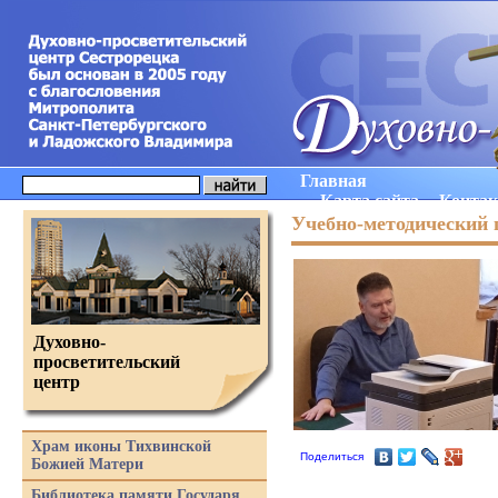
Главная
Карта сайта
Конта
Учебно-методический 
Духовно-
просветительский
центр
Храм иконы Тихвинской
Поделиться
Божией Матери
Библиотека памяти Государя