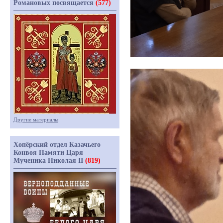
Романовых посвящается
(577)
Другие материалы
Хопёрский отдел Казачьего
Конвоя Памяти Царя
Мученика Николая II
(819)