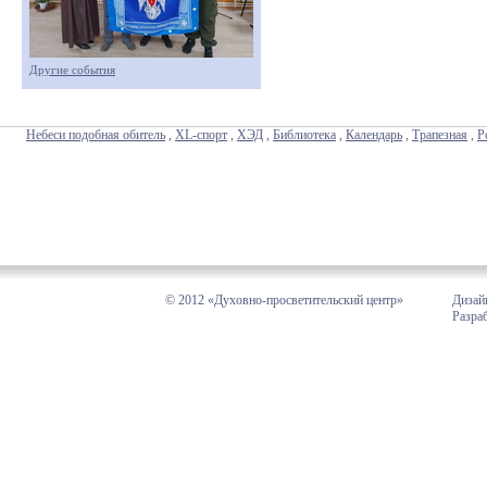
Другие события
Небеси подобная обитель
,
XL-спорт
,
ХЭД
,
Библиотека
,
Календарь
,
Трапезная
,
Р
© 2012 «Духовно-просветительский центр»
Дизай
Разра