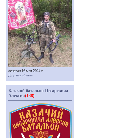
основан 16 мая 2024 г.
Другие события
Казачий батальон Цесаревича
Алексия
(138)