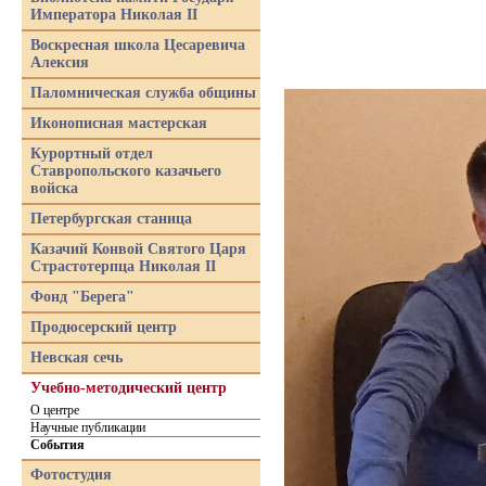
Императора Николая II
Воскресная школа Цесаревича
Алексия
Паломническая служба общины
Иконописная мастерская
Курортный отдел
Ставропольского казачьего
войска
Петербургская станица
Казачий Конвой Святого Царя
Страстотерпца Николая II
Фонд "Берега"
Продюсерский центр
Невская сечь
Учебно-методический центр
О центре
Научные публикации
События
Фотостудия