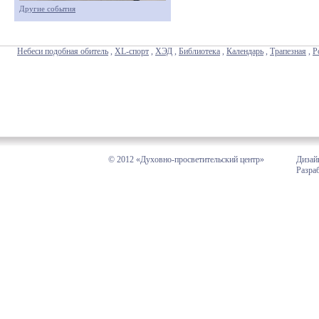
Другие события
Небеси подобная обитель
,
XL-спорт
,
ХЭД
,
Библиотека
,
Календарь
,
Трапезная
,
Р
© 2012 «Духовно-просветительский центр»
Дизай
Разра