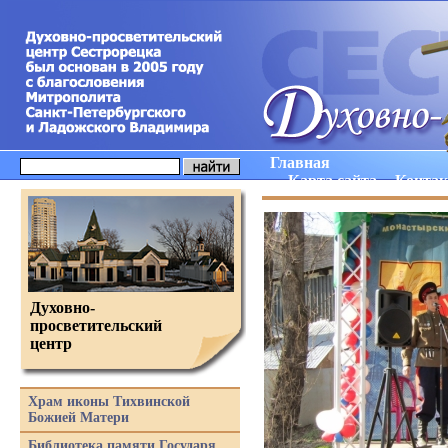
Главная
Карта сайта
Конта
Духовно-
просветительский
центр
Храм иконы Тихвинской
Божией Матери
Библиотека памяти Государя