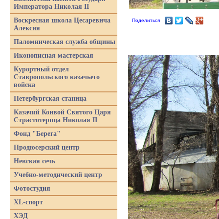
Императора Николая II
Воскресная школа Цесаревича
Поделиться
Алексия
Паломническая служба общины
Иконописная мастерская
Курортный отдел
Ставропольского казачьего
войска
Петербургская станица
Казачий Конвой Святого Царя
Страстотерпца Николая II
Фонд "Берега"
Продюсерский центр
Невская сечь
Учебно-методический центр
Фотостудия
XL-спорт
ХЭД