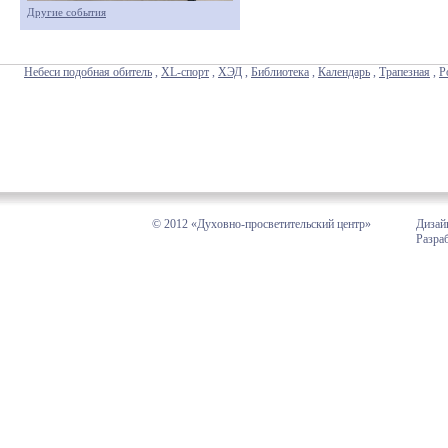
Другие события
Небеси подобная обитель
,
XL-спорт
,
ХЭД
,
Библиотека
,
Календарь
,
Трапезная
,
Р
© 2012 «Духовно-просветительский центр»
Дизай
Разра