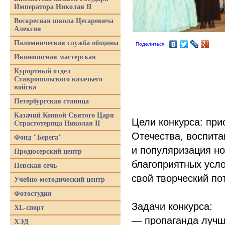
Императора Николая II
Воскресная школа Цесаревича
Алексия
Паломническая служба общины
Поделиться
Иконописная мастерская
Курортный отдел
Ставропольского казачьего
войска
Петербургская станица
Казачий Конвой Святого Царя
Цели конкурса: пр
Страстотерпца Николая II
Отечества, воспита
Фонд "Берега"
и популяризация н
Продюсерский центр
благоприятных усл
Невская сечь
свой творческий по
Учебно-методический центр
Фотостудия
Задачи конкурса:
XL-спорт
— пропаганда лучш
ХЭД