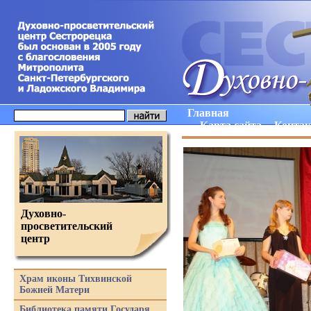
Главная
Карта сайта
Конта
Духовно-
просветительский
центр
Храм иконы Тихвинской
Божией Матери
Библиотека памяти Государя