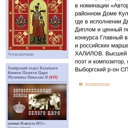
в номинации
«
Авто
районном Доме Кул
где в исполнении Д
Диплом и ценный п
конкурса Главный в
и российских марш
ХАЛИЛОВ. Высшей н
Другие материалы
поэт и композитор,
Хопёрский отдел Казачьего
Выборгский р-он СП
Конвоя Памяти Царя
Мученика Николая II
(819)
Фоторепортаж
основан 30 августа 2015 г.
Другие события