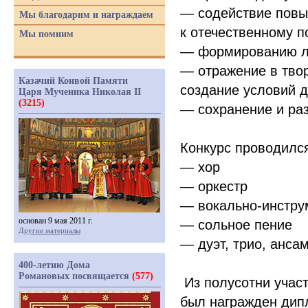
— содействие повы
Мы благодарим и награждаем
к отечественному п
Мы помним
— формированию лю
— отражение в твор
Казачий Конвой Памяти
создание условий 
Царя Мученика Николая II
(3215)
— сохранение и ра
Конкурс проводилс
— хор
— оркестр
— вокально-инстру
основан 9 мая 2011 г.
— сольное пение
Другие материалы
— дуэт, трио, анса
400-летию Дома
Романовых посвящается
(577)
Из полусотни учас
был награжден дип