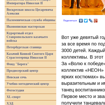
Императора Николая II
Воскресная школа Цесаревича
Алексия
Паломническая служба общины
Поделиться
Иконописная мастерская
Курортный отдел
Вот уже девятый го
Ставропольского казачьего
войска
за все время по по
Петербургская станица
3000 детей. Каждый
Казачий Конвой Святого Царя
коллективы. В этот
Страстотерпца Николая II
За
«
Волю к победе
Фонд "Берега"
коллектив
«
НЕОН» 
Продюсерский центр
ярких костюмах» в
Невская сечь
выразительным и и
Учебно-методический центр
танец воспитаннико
Фотостудия
Первое место и зв
XL-спорт
получили танцева
ХЭД