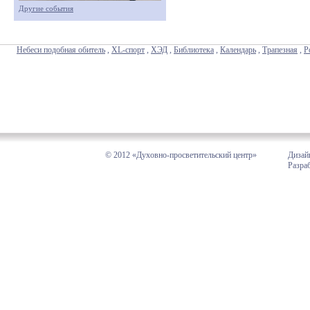
Другие события
Небеси подобная обитель
,
XL-спорт
,
ХЭД
,
Библиотека
,
Календарь
,
Трапезная
,
Р
© 2012 «Духовно-просветительский центр»
Дизай
Разра