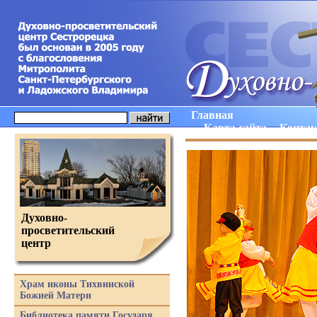
Главная
Карта сайта
Конта
Духовно-
просветительский
центр
Храм иконы Тихвинской
Божией Матери
Библиотека памяти Государя