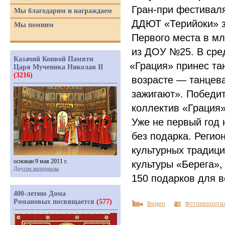
Гран-при фестивал
Мы благодарим и награждаем
ДДЮТ
«
Терийоки» 
Мы помним
Первого места в м
из ДОУ №25. В сре
Казачий Конвой Памяти
«
Грация» принес та
Царя Мученика Николая II
(3216)
возрасте — танцев
зажигают». Победи
коллектив
«
Грация
Уже не первый год 
без подарка. Реги
культурных традиц
основан 9 мая 2011 г.
культуры
«
Берега»,
Другие материалы
150 подарков для в
400-летию Дома
Романовых посвящается
(577)
Видео
Фоторепорта