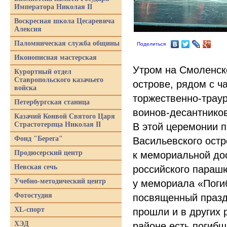
Императора Николая II
Воскресная школа Цесаревича
Алексия
Паломническая служба общины
Поделиться
Иконописная мастерская
Утром на Смоленск
Курортный отдел
Ставропольского казачьего
острове, рядом с ч
войска
торжественно-трау
Петербургская станица
воинов-десантнико
Казачий Конвой Святого Царя
Страстотерпца Николая II
В этой церемонии п
Фонд "Берега"
Васильевского остр
Продюсерский центр
к мемориальной дос
Невская сечь
российского параш
Учебно-методический центр
у мемориала
«
Поги
Фотостудия
посвященный празд
XL-спорт
прошли и в других 
ХЭД
районе есть погибш