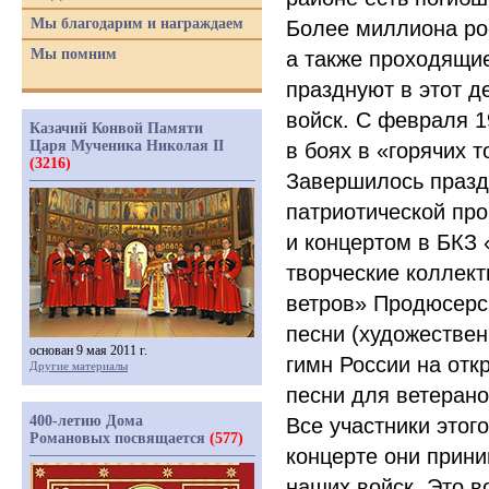
Мы благодарим и награждаем
Более миллиона ро
Мы помним
а также проходящи
празднуют в этот д
войск. С февраля 1
Казачий Конвой Памяти
Царя Мученика Николая II
в боях в
«
горячих т
(3216)
Завершилось празд
патриотической пр
и концертом в БКЗ
творческие коллект
ветров» Продюсерск
песни
(
художествен
основан 9 мая 2011 г.
гимн России на отк
Другие материалы
песни для ветерано
400-летию Дома
Все участники этог
Романовых посвящается
(577)
концерте они прини
наших войск. Это в