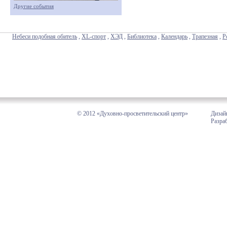
Другие события
Небеси подобная обитель
,
XL-спорт
,
ХЭД
,
Библиотека
,
Календарь
,
Трапезная
,
Р
© 2012 «Духовно-просветительский центр»
Дизай
Разра