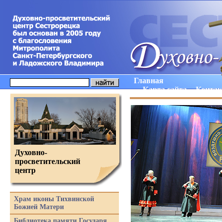
Главная
Карта сайта
Конта
Духовно-
просветительский
центр
Храм иконы Тихвинской
Божией Матери
Библиотека памяти Государя