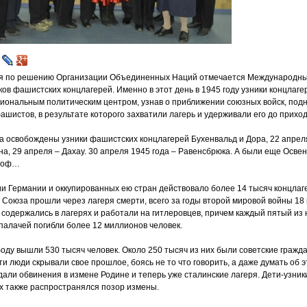
я по решению Организации Объединенных Наций отмечается Международны
ов фашистских концлагерей. Именно в этот день в 1945 году узники концлаге
циональным политическим центром, узнав о приближении союзных войск, под
ашистов, в результате которого захватили лагерь и удерживали его до прихо
да освобождены узники фашистских концлагерей Бухенвальд и Дора, 22 апре
на, 29 апреля – Дахау. 30 апреля 1945 года – Равенсбрюка. А были еще Осве
тгоф…
и Германии и оккупированных ею стран действовало более 14 тысяч концлаг
 Союза прошли через лагеря смерти, всего за годы второй мировой войны 18
 содержались в лагерях и работали на гитлеровцев, причем каждый пятый из 
палачей погибли более 12 миллионов человек.
боду вышли 530 тысяч человек. Около 250 тысяч из них были советские гражд
ти люди скрывали свое прошлое, боясь не то что говорить, а даже думать об 
ждали обвинения в измене Родине и теперь уже сталинские лагеря. Дети-узник
х также распространялся позор измены.