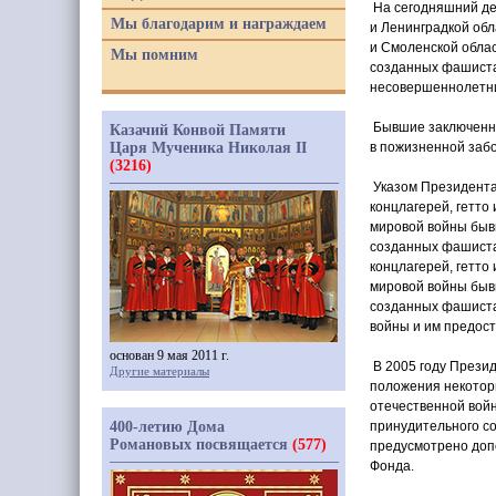
На сегодняшний де
Мы благодарим и награждаем
и Ленинградкой обл
и Смоленской облас
Мы помним
созданных фашистам
несовершеннолетни
Бывшие заключенны
Казачий Конвой Памяти
Царя Мученика Николая II
в пожизненной забо
(3216)
Указом Президента
концлагерей, гетто
мировой войны бывш
созданных фашиста
концлагерей, гетто
мировой войны бывш
созданных фашиста
войны и им предос
основан 9 мая 2011 г.
В 2005 году Презид
Другие материалы
положения некоторы
отечественной войн
400-летию Дома
принудительного с
Романовых посвящается
(577)
предусмотрено доп
Фонда.