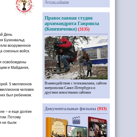
Другие события
Православная студия
архимандрита Гавриила
(Коневиченко)
(3135)
й День
ря Бухенвальд
няли вооруженное
да союзных войск.
ля освобождены
нцим и Майданек,
Взаимодействия с телеканалами, сайтом
ерей. 5 миллионов
митрополии Санкт-Петербурга и
 миллионов человек
другими новостными сайтами
них был ребенком.
Документальные фильмы
(933)
ане – и еще долгие
этом. Потому
и не были