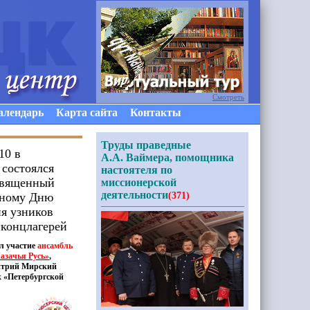
Смотреть
алендарь
Карта сайта
Контакты
Труды праведные
10 в
А.А. Ваймера, помощника
 состоялся
настоятеля по
священный
миссионерской
деятельности
ному Дню
(371)
я узников
концлагерей
л участие
ансамбль
азачья Русь»
,
итрий Мирский
к
«
Петербургской