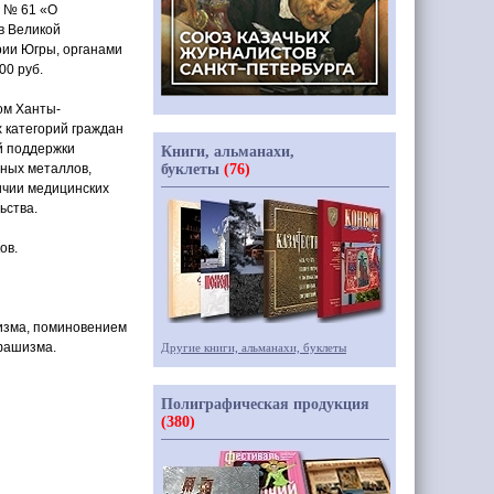
. № 61
«
О
в Великой
рии Югры, органами
00 руб.
ом Ханты-
 категорий граждан
й поддержки
Книги, альманахи,
нных металлов,
буклеты
(76)
ичии медицинских
ьства.
ов.
изма, поминовением
 фашизма.
Другие книги, альманахи, буклеты
Полиграфическая продукция
(380)