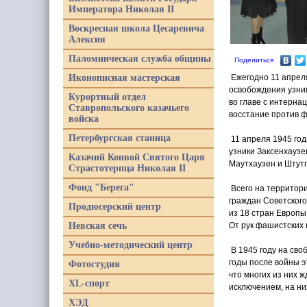
Императора Николая II
Воскресная школа Цесаревича
Алексия
Паломническая служба общины
Поделиться
Иконописная мастерская
Ежегодно 11 апрел
освобождения узник
Курортный отдел
во главе с интерна
Ставропольского казачьего
восстание против ф
войска
Петербургская станица
11 апреля 1945 го
узники Заксенхаузе
Казачий Конвой Святого Царя
Маутхаузен и Шту
Страстотерпца Николая II
Фонд "Берега"
Всего на территори
граждан Советского
Продюсерский центр
из 18 стран Европы
Невская сечь
От рук фашистских 
Учебно-методический центр
В 1945 году на сво
годы после войны э
Фотостудия
что многих из них 
XL-спорт
исключением, на ни
ХЭД