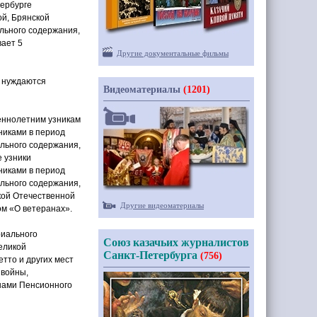
ербурге
ой, Брянской
ельного содержания,
вает 5
Другие документальные фильмы
, нуждаются
Видеоматериалы
(1201)
еннолетним узникам
никами в период
ельного содержания,
 узники
никами в период
ельного содержания,
кой Отечественной
Другие видеоматериалы
ом
«
О ветеранах».
риального
Союз казачьих журналистов
еликой
Санкт-Петербурга
(756)
етто и других мест
 войны,
нами Пенсионного