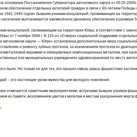
 на основании Постановления Губернатора автономного округа от 05.05.2005г
ном обеспечении отдельных категорий граждан в связи с 60-летием Победы 
не 1941-1945 годов» бывшим узникам концлагерей, проживающих на террито
 населения выплачивается ежемесячное денежное обеспечение в размере 5
кам концлагерей, проживающим на территории Югры, в соответствии с закон
гры от 7 ноября 2006 г. N 115-оз
«
О мерах социальной поддержки отдельных
м автономном округе — Югре» установлена дополнительная мера социально
отовлению и ремонту зубных протезов, за исключением протезов из драгоце
безметалловой керамики и облицовочных композиционных металлов, при нал
арственных или муниципальных учреждениях здравоохранения по месту жител
 это было. Но только не для тех, кто прошел сквозь ужасы фашистских застенк
ей – это настоящие уроки мужества для молодого поколения.
мире отмечается памятными мероприятиями, встречами бывших узников фаш
ием их памяти, возложением цветов к могилам и местам захоронения жертв
ж