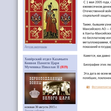
С 1 мая 2005 года,
ежемесячном денеж
Отечественной вой
социальной защиты
Также, бывшим узни
Мансийского АО — Ю
в Ханты-Мансийско
по бесплатному изг
металлокерамики, 
Другие материалы
показаний в госуд
Кажется, как давно
Хопёрский отдел Казачьего
Конвоя Памяти Царя
Биографии этих люд
Мученика Николая II
(819)
Эта дата во всем 
погибших, поклонен
Фоторепорта
основан 30 августа 2015 г.
Другие события