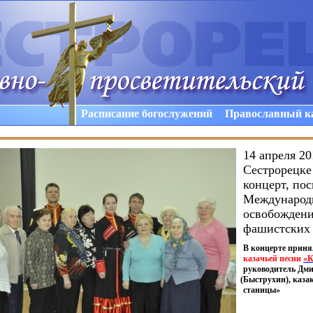
Расписание богослужений
Православный к
14 апреля 20
Сестрорецке
концерт, по
Международ
освобождени
фашистских 
В концерте приня
казачьей песни
«
К
руководитель Дм
(
Быструхин), каза
станицы»