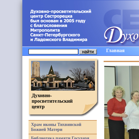
Главная
Духовно-
просветительский
центр
Храм иконы Тихвинской
Божией Матери
Библиотека памяти Государя