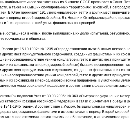
нь наибольшее число заключенных из бывшего СССР проживает в Санкт-Пет
асти, а также на бывших оккупированных территориях Псковской, Новгородск
тей. В Югре проживает 191 узник концлагерей, гетто и других мест принудит
и в период второй мировой войны. В г. Нягани и Октябрьском районе прожи
х и 1 совершеннолетний узник фашистских концлагерей.
е, оставшиеся в живых, после выпавших на их долю испытаний, безусловно
те государства и общества.
 России
(
от 15.10.1992г. № 1235
«
О предоставлении льгот бывшим несоверш
 и других мест принудительного содержания, созданных фашистами и их союз
ие несовершеннолетние узники концлагерей, гетто и других мест принудит
ми и их союзниками в период мировой войны») бывшие несовершеннолетние
 и других мест принудительного содержания, созданных фашистами и их союз
ие несовершеннолетние узники концлагерей, гетто и других мест принудит
ми и их союзниками в период мировой войны приравнены к участникам Вели
тавляются меры социальной поддержки в соответствии с федеральным закон
ентом РФ подписан Указ от 30.03.2005г. № 363
«
О мерах по улучшению мате
х категорий граждан Российской Федерации в связи с 60-летием Победы в В
е 1941-1945 годов». В соответствие с Указом, бывшим узникам концлагерей, г
одержания, созданных фашистами и их союзниками в период Второй мировой
олнительное ежемесячное материальное обеспечение, выплачиваемое орга