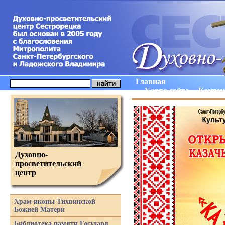
Главная
Карта сайта
Конта
Духовно-
просветительский
центр
Храм иконы Тихвинской
Божией Матери
Библиотека памяти Государя