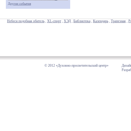
Другие события
Небеси подобная обитель
,
XL-спорт
,
ХЭД
,
Библиотека
,
Календарь
,
Трапезная
,
Р
© 2012 «Духовно-просветительский центр»
Дизай
Разра