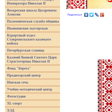
Императора Николая II
Воскресная школа Цесаревича
Алексия
Поделиться
Паломническая служба общины
Иконописная мастерская
Курортный отдел
Ставропольского казачьего
войска
Петербургская станица
Казачий Конвой Святого Царя
Страстотерпца Николая II
Фонд "Берега"
Продюсерский центр
Невская сечь
Учебно-методический центр
Фотостудия
XL-спорт
ХЭД