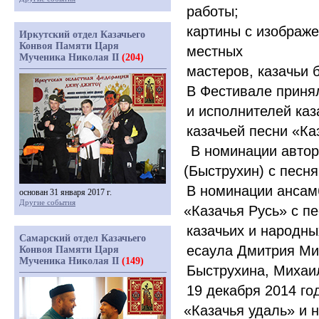
работы;
картины с изображе
Иркутский отдел Казачьего
Конвоя Памяти Царя
местных
Мученика Николая II
(204)
мастеров, казачьи б
В Фестивале приня
и исполнителей каз
казачьей песни
«
Ка
В номинации автор
(
Быструхин) с песн
В номинации ансам
основан 31 января 2017 г.
Другие события
«
Казачья Русь» с п
казачьих и народны
Самарский отдел Казачьего
есаула Дмитрия Ми
Конвоя Памяти Царя
Мученика Николая II
(149)
Быструхина, Михаи
19 декабря 2014 го
«
Казачья удаль» и 