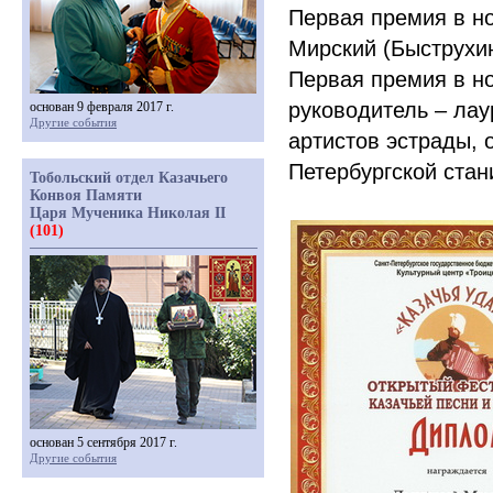
Первая премия в н
Мирский
(
Быструхин
Первая премия в н
руководитель – ла
основан 9 февраля 2017 г.
Другие события
артистов эстрады, 
Петербургской ста
Тобольский отдел Казачьего
Конвоя Памяти
Царя Мученика Николая II
(101)
основан 5 сентября 2017 г.
Другие события