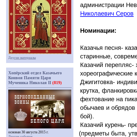
администрации Нев
Николаевич Серов
Номинации:
Казачья песня- каз
старинные, совреме
Другие материалы
Казачий перепляс-
хореографические ко
Хопёрский отдел Казачьего
Конвоя Памяти Царя
Джигитовка- индив
Мученика Николая II
(819)
крутка, фланкировк
фехтование на пика
обычаев и обрядов 
бой).
Казачий курень- пр
основан 30 августа 2015 г.
(
предметы быта, ут
Другие события