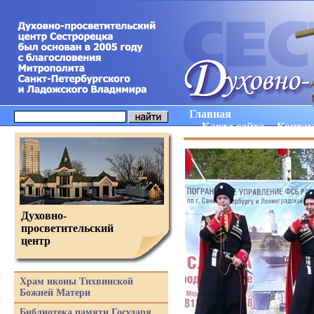
Главная
Карта сайта
Конта
Духовно-
просветительский
центр
Храм иконы Тихвинской
Божией Матери
Библиотека памяти Государя