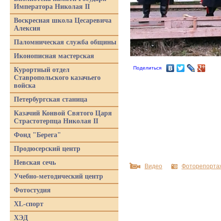
Императора Николая II
Воскресная школа Цесаревича
Алексия
Паломническая служба общины
Иконописная мастерская
Поделиться
Курортный отдел
Ставропольского казачьего
войска
Петербургская станица
Казачий Конвой Святого Царя
Страстотерпца Николая II
Фонд "Берега"
Продюсерский центр
Невская сечь
Видео
Фоторепорта
Учебно-методический центр
Фотостудия
XL-спорт
ХЭД