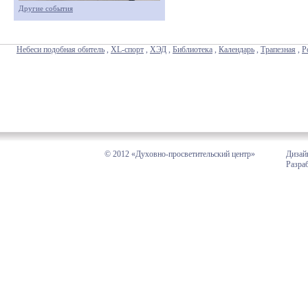
Другие события
Небеси подобная обитель
,
XL-спорт
,
ХЭД
,
Библиотека
,
Календарь
,
Трапезная
,
Р
© 2012 «Духовно-просветительский центр»
Дизай
Разра