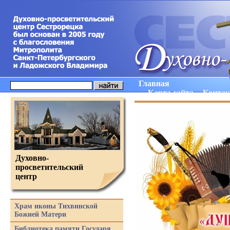
Главная
Карта сайта
Конта
Духовно-
просветительский
центр
Храм иконы Тихвинской
Божией Матери
Библиотека памяти Государя