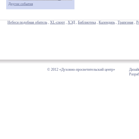
Другие события
Небеси подобная обитель
,
XL-спорт
,
ХЭД
,
Библиотека
,
Календарь
,
Трапезная
,
Р
© 2012 «Духовно-просветительский центр»
Дизай
Разра