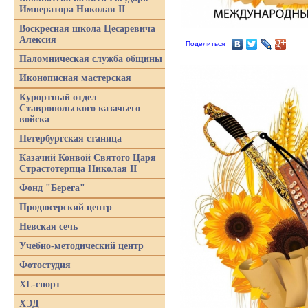
Императора Николая II
Воскресная школа Цесаревича
Алексия
Поделиться
Паломническая служба общины
Иконописная мастерская
Курортный отдел
Ставропольского казачьего
войска
Петербургская станица
Казачий Конвой Святого Царя
Страстотерпца Николая II
Фонд "Берега"
Продюсерский центр
Невская сечь
Учебно-методический центр
Фотостудия
XL-спорт
ХЭД