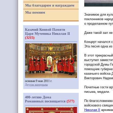
Мы благодарим и награждаем
Мы помним
Значимое для кул
поклонников наро
о проделанном пут
Казачий Конвой Памяти
Даже такой зал не
Царя Мученика Николая II
(3215)
Концерт начался 
Эта песня одна из
В этот прекрасный
выступил замести
городской Думы Ге
помощник губерна
казачьего войска
Викторович Надеи
основан 9 мая 2011 г.
Другие материалы
Почетные гости в
письма, медали.
400-летию Дома
По благословению
Романовых посвящается
(577)
войскового священ
Николая
II
архима