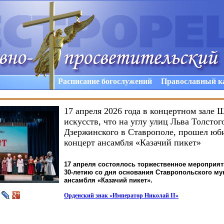
Расписание богослужений
Православный к
17 апреля 2026 года в концертном зале 
искусств, что на углу улиц Льва Толстог
Дзержинского в Ставрополе, прошел ю
концерт ансамбля «Казачий пикет»
17 апреля состоялось торжественное мероприя
30-летию со дня основания Ставропольского м
ансамбля
«Казачий
пикет».
Орденский знак
«Император
Николай II»