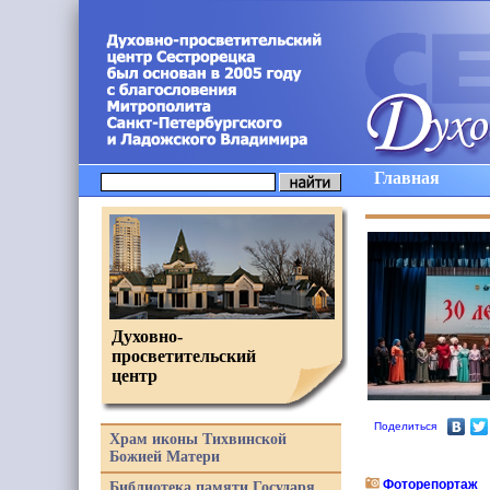
Главная
Духовно-
просветительский
центр
Поделиться
Храм иконы Тихвинской
Божией Матери
Фоторепортаж
Библиотека памяти Государя