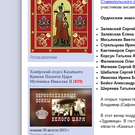
Ставропольского 
участникам ансам
Орденским знак
Залевский Серге
Залевская Елена
Месьянкин Викто
Стрельцова Ирин
Кантемиров Серг
Корсун Татьяна 
Другие материалы
Филимонов Олег
Матвеев Сергей 
Хопёрский отдел Казачьего
Шабалов Сергей 
Конвоя Памяти Царя
Иванова Ирина Б
Мученика Николая II
(819)
Бойко Александ
Ширяева Татьяна
А открыл торжест
Владимир
(Сафон
В этот вечер позд
«Здравица
». В гост
области
«Казачья
основан 30 августа 2015 г.
Другие события