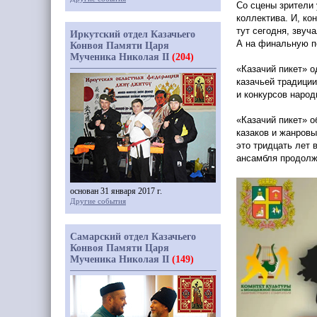
Со сцены зрители 
коллектива. И, ко
тут сегодня, звуч
Иркутский отдел Казачьего
А на финальную 
Конвоя Памяти Царя
Мученика Николая II
(204)
«Казачий
пикет» о
казачьей традици
и конкурсов наро
«Казачий
пикет» о
казаков и жанровы
это тридцать лет 
ансамбля продолж
основан 31 января 2017 г.
Другие события
Самарский отдел Казачьего
Конвоя Памяти Царя
Мученика Николая II
(149)