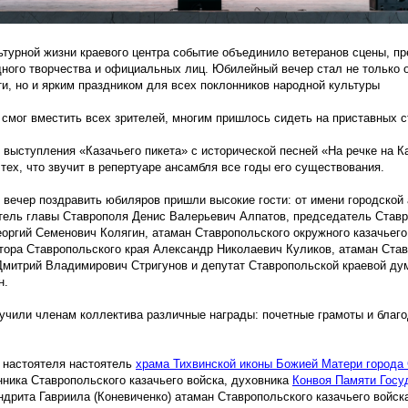
ьтурной жизни краевого центра событие объединило ветеранов сцены, п
дного творчества и официальных лиц. Юбилейный вечер стал не только 
и, но и ярким праздником для всех поклонников народной культуры
 смог вместить всех зрителей, многим пришлось сидеть на приставных с
с выступления
«Казачьего
пикета» с исторической песней
«На
речке на К
 тех, что звучит в репертуаре ансамбля все годы его существования.
 вечер поздравить юбиляров пришли высокие гости: от имени городской
тель главы Ставрополя Денис Валерьевич Алпатов, председатель Став
оргий Семенович Колягин, атаман Ставропольского окружного казачьего
тора Ставропольского края Александр Николаевич Куликов, атаман Ста
 Дмитрий Владимирович Стригунов и депутат Ставропольской краевой ду
н.
ручили членам коллектива различные награды: почетные грамоты и благ
 настоятеля
настоятель
храма Тихвинской иконы Божией Матери города
ника Ставропольского казачьего войска, духовника
Конвоя Памяти Госу
ндрита Гавриила
(Коневиченко
) атаман Ставропольского казачьего войск