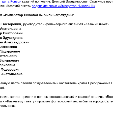
отдела Конвоя
казачий полковник Дмитрий Владимирович Стригунов вру
бля
«Казачий
пикет»
орденские знаки
«Император
Николай II»
.
ом
«Император
Николай
II
» были награждены:
й Викторович
, руководитель фольклорного ансамбля
«Казачий
пикет»
 Анатольевна
р Викторович
а Эдуардовна
ей Александрович
Алексеевна
 Эдуардович
Витальевич
Валерьевич
орисовна
р Федорович
 Анатольевна
венную часть своими поздравлениями настоятель храма Преображения Г
ов
).
равить коллег пришли в полном составе ансамбли краевой столицы
«Вся
и к
«Казачьему
пикету» приехал фольклорный ансамбль из города Саль
вольница».