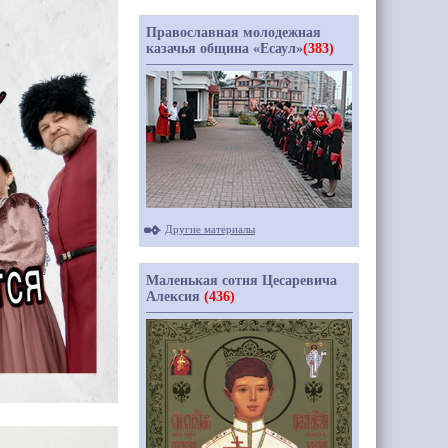
Православная молодежная
казачья община «Есаул»
(383)
Другие материалы
Маленькая сотня Цесаревича
Алексия
(436)