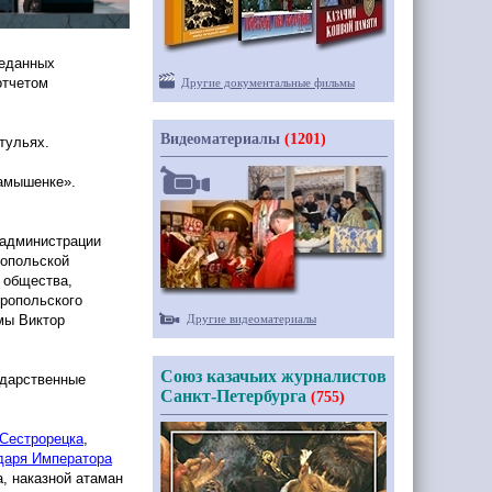
реданных
отчетом
Другие документальные фильмы
Видеоматериалы
(1201)
тульях.
амышенке».
 администрации
ропольской
 общества,
вропольского
мы Виктор
Другие видеоматериалы
Союз казачьих журналистов
одарственные
Санкт-Петербурга
(755)
 Сестрорецка
,
даря Императора
а, наказной атаман