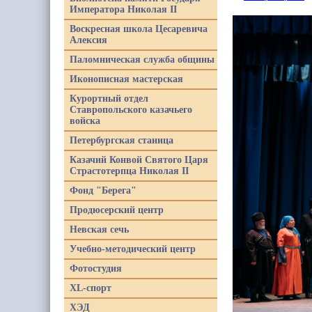
Императора Николая II
Воскресная школа Цесаревича
Алексия
Паломническая служба общины
Иконописная мастерская
Курортный отдел
Ставропольского казачьего
войска
Петербургская станица
Казачий Конвой Святого Царя
Страстотерпца Николая II
Фонд "Берега"
Продюсерский центр
Невская сечь
Учебно-методический центр
Фотостудия
XL-спорт
ХЭД