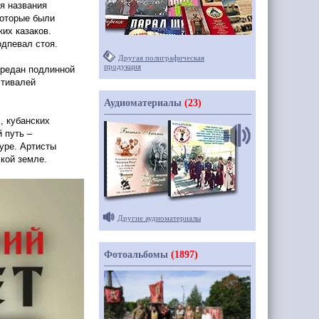
ия названия
которые были
ких казаков.
одпевал стоя.
Другая полиграфическая
продукция
предан подлинной
стивалей
Аудиоматериалы
(23)
, кубанских
 путь –
туре. Артисты
кой земле.
Другие аудиоматериалы
Фотоальбомы
(1897)