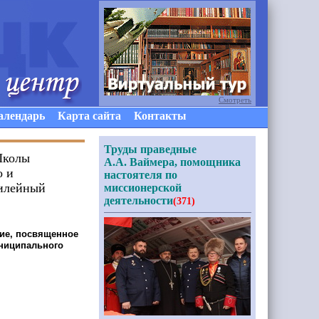
Смотреть
алендарь
Карта сайта
Контакты
Труды праведные
Школы
А.А. Ваймера, помощника
о и
настоятеля по
билейный
миссионерской
деятельности
(371)
тие, посвященное
униципального