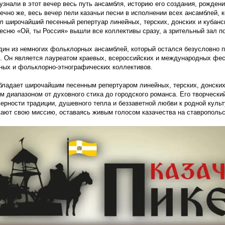
узнали в этот вечер весь путь ансамбля, историю его создания, рожден
нечно же, весь вечер пели казачьи песни в исполнении всех ансамблей, 
ал широчайший песенный репертуар линейных, терских, донских и кубанс
песню
«Ой
, ты Россия» вышли все коллективы сразу, а зрительный зал п
дин из немногих фольклорных ансамблей, который остался безусловно 
и. Он является лауреатом краевых, всероссийских и международных фе
дных и фольклорно-этнографических коллективов.
бладает широчайшим песенным репертуаром линейных, терских, донских
м диапазоном от духовного стиха до городского романса. Его творческий
верности традиции, душевного тепла и беззаветной любви к родной куль
ают свою миссию, оставаясь живым голосом казачества на ставропольс