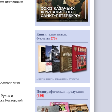
чил двенадцати
Книги, альманахи,
буклеты
(76)
Другие книги, альманахи, буклеты
осподня отец
Полиграфическая продукция
(380)
Русь» и
ска Ростовской