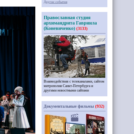
Другие события
Православная студия
архимандрита Гавриила
(Коневиченко)
(3133)
Взаимодействия с телеканалами, сайтом
митрополии Санкт-Петербурга и
другими новостными сайтами
Документальные фильмы
(932)