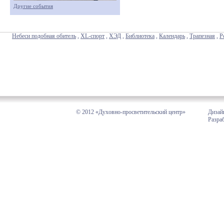
Другие события
Небеси подобная обитель
,
XL-спорт
,
ХЭД
,
Библиотека
,
Календарь
,
Трапезная
,
Р
© 2012 «Духовно-просветительский центр»
Дизай
Разра