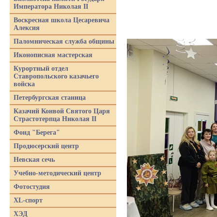
Императора Николая II
Воскресная школа Цесаревича
Алексия
Паломническая служба общины
Иконописная мастерская
Курортный отдел
Ставропольского казачьего
войска
Петербургская станица
Казачий Конвой Святого Царя
Страстотерпца Николая II
Фонд "Берега"
Продюсерский центр
Невская сечь
Учебно-методический центр
Фотостудия
XL-спорт
ХЭД