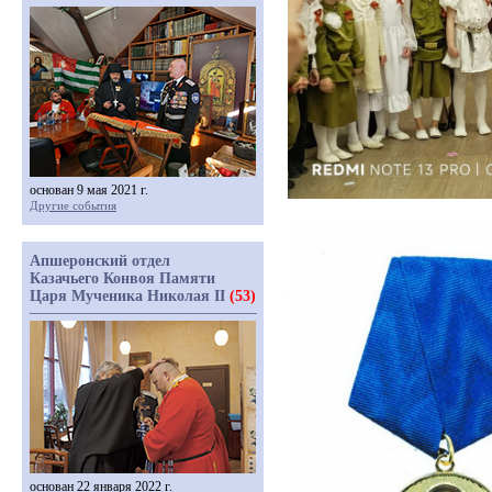
основан 9 мая 2021 г.
Другие события
Апшеронский отдел
Казачьего Конвоя Памяти
Царя Мученика Николая II
(53)
основан 22 января 2022 г.