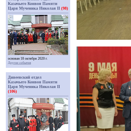
Казачьего Конвоя Памяти
Царя Мученика Николая II
(98)
основан 18 октября 2020 г.
Другие события
Дивеевский отдел
Казачьего Конвоя Памяти
Царя Мученика Николая II
(106)