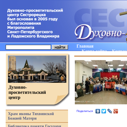
Главная
Карта сайта
Конта
Духовно-
просветительский
центр
Поделиться
Храм иконы Тихвинской
Божией Матери
Библиотека памяти Государя