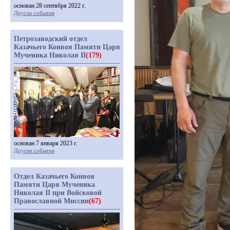
основан 28 сентября 2022 г.
Другие события
Петрозаводский отдел
Казачьего Конвоя Памяти Царя
Мученика Николая II
(179)
основан 7 января 2023 г.
Другие события
Отдел Казачьего Конвоя
Памяти Царя Мученика
Николая II при Войсковой
Православной Миссии
(67)