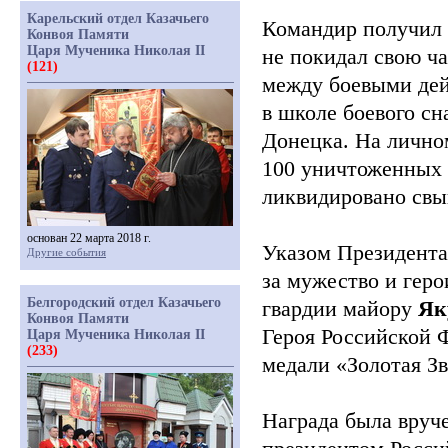
Карельский отдел Казачьего
Командир получил 
Конвоя Памяти
Царя Мученика Николая II
не покидал свою ча
(121)
между боевыми дей
в школе боевого сн
Донецка. На лично
100 уничтоженных ц
ликвидировано свы
основан 22 марта 2018 г.
Указом Президента
Другие события
за мужество и геро
Белгородский отдел Казачьего
гвардии майору
Як
Конвоя Памяти
Героя Российской 
Царя Мученика Николая II
(233)
медали
«Золотая
Зв
Награда была вруче