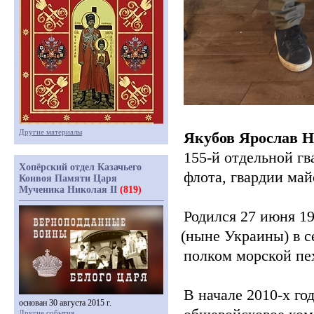
Другие материалы
Якубов Ярослав Н
155-й отдельной г
Хопёрский отдел Казачьего
флота, гвардии май
Конвоя Памяти Царя
Мученика Николая II
(819)
Родился 27 июня 1
(ныне
Украины) в с
полком морской пе
В начале 2010-х г
основан 30 августа 2015 г.
Другие события