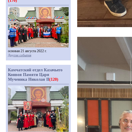
(170)
основан 21 августа 2022 г.
Другие события
Камчатский отдел Казачьего
Конвоя Памяти Царя
Мученика Николая II
(120)