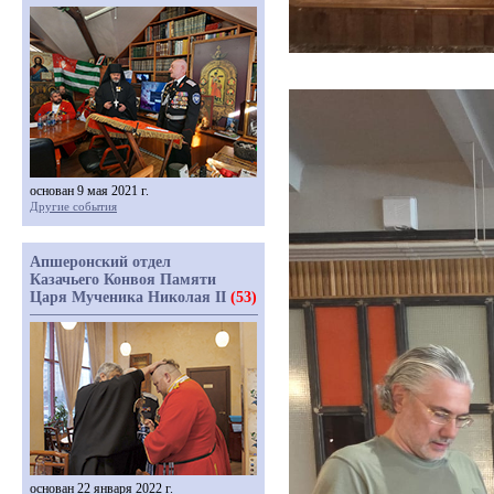
основан 9 мая 2021 г.
Другие события
Апшеронский отдел
Казачьего Конвоя Памяти
Царя Мученика Николая II
(53)
основан 22 января 2022 г.