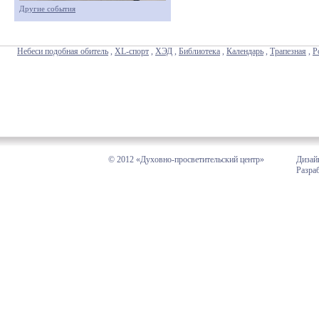
Другие события
Небеси подобная обитель
,
XL-спорт
,
ХЭД
,
Библиотека
,
Календарь
,
Трапезная
,
Р
© 2012 «Духовно-просветительский центр»
Дизай
Разра