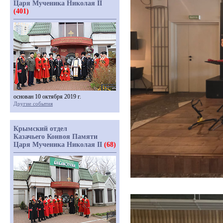
Царя Мученика Николая II
(401)
основан 10 октября 2019 г.
Другие события
Крымский отдел
Казачьего Конвоя Памяти
Царя Мученика Николая II
(68)