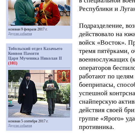
в специальной вое
Республики и Луга
Подразделение, во
основан 9 февраля 2017 г.
действовало на юж
Другие события
войск
«Восток
». П
Тобольский отдел Казачьего
тремя пятёрками, 
Конвоя Памяти
военнослужащих
(
Царя Мученика Николая II
(101)
операторов беспил
работают по целям
боеприпасы, спосо
успешной контрсна
снайперскую актив
действия своей бри
группе
«Ярого
» уд
основан 5 сентября 2017 г.
противника.
Другие события