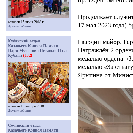
президентом Росси
Продолжает служит
основан 15 июня 2018 г.
17 мая 2023 года) 
Другие события
Гвардии майор. Ге
Кубанский отдел
Казачьего Конвоя Памяти
Награждён 2 орде
Царя Мученика Николая II на
Кубани
(132)
медалью ордена
«З
медалью
«За
отваг
Ярыгина от Минис
основан 15 ноября 2018 г.
Другие события
Сочинский отдел
Казачьего Конвоя Памяти