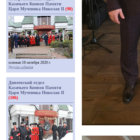
Казачьего Конвоя Памяти
Царя Мученика Николая II
(98)
основан 18 октября 2020 г.
Другие события
Дивеевский отдел
Казачьего Конвоя Памяти
Царя Мученика Николая II
(106)