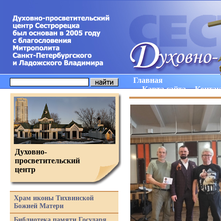
Главная
Карта сайта
Конта
Духовно-
просветительский
центр
Храм иконы Тихвинской
Божией Матери
Библиотека памяти Государя