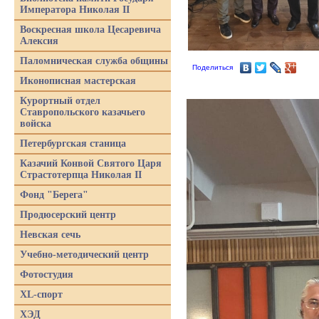
Императора Николая II
Воскресная школа Цесаревича
Алексия
Паломническая служба общины
Поделиться
Иконописная мастерская
Курортный отдел
Ставропольского казачьего
войска
Петербургская станица
Казачий Конвой Святого Царя
Страстотерпца Николая II
Фонд "Берега"
Продюсерский центр
Невская сечь
Учебно-методический центр
Фотостудия
XL-спорт
ХЭД