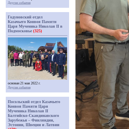
Другие события
Годуновский отдел
Казачьего Конвоя Памяти
Царя Мученика Николая II в
Подмосковье
(325)
основан 21 мая 2022 г.
Другие события
Посольский отдел Казачьего
Конвоя Памяти Царя
Мученика Николая II
Балтийско-Скандинавского
Зарубежья – Финляндии,
Эстонии, Швеции и Латвии