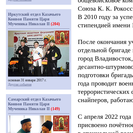
общевойсковое ко
Союза К. К. Рокосс
Иркутский отдел Казачьего
В 2010 году за ус
Конвоя Памяти Царя
стипендией имени 
Мученика Николая II
(204)
После окончания у
отдельной бригаде
город Владивосток
десантно-штурмово
подготовки бригады
основан 31 января 2017 г.
года проводит вое
Другие события
террористических 
снайперов, работа
Самарский отдел Казачьего
Конвоя Памяти Царя
Мученика Николая II
(149)
С апреля 2022 года
присвоено почётно