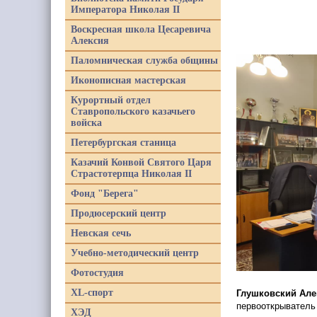
Императора Николая II
Воскресная школа Цесаревича
Алексия
Паломническая служба общины
Иконописная мастерская
Курортный отдел
Ставропольского казачьего
войска
Петербургская станица
Казачий Конвой Святого Царя
Страстотерпца Николая II
Фонд "Берега"
Продюсерский центр
Невская сечь
Учебно-методический центр
Фотостудия
XL-спорт
Глушковский Але
первооткрыватель
ХЭД