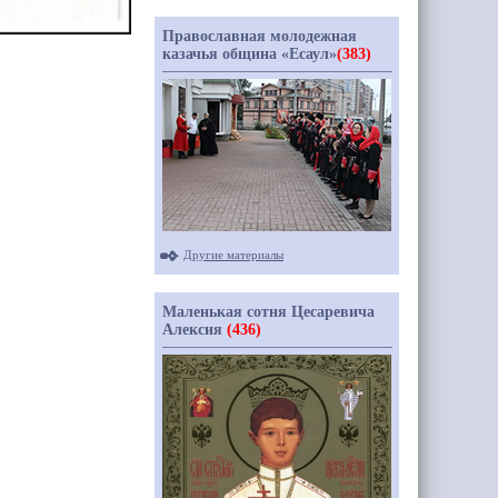
Православная молодежная
казачья община «Есаул»
(383)
Другие материалы
Маленькая сотня Цесаревича
Алексия
(436)