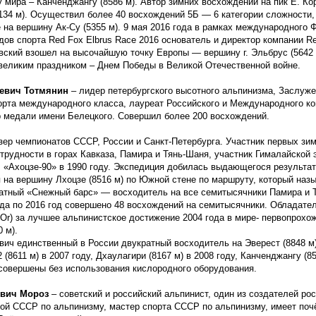
у мира – Канченджангу
(8586
м). Автор зимних восхождений на пик Е. К
134
м). Осуществил более 40 восхождений 5Б — 6 категории сложности,
 на вершину Ак-Су
(5355
м). 9 мая 2016 года в рамках международного 
ов спорта Red Fox Elbrus Race 2016 основатель и директор компании R
вский взошел на высочайшую точку Европы — вершину г. Эльбрус
(5642
 великим праздником – Днем Победы в Великой Отечественной войне.
евич Тотмянин
– лидер петербургского высотного альпинизма, Заслуж
орта международного класса, лауреат Российского и Международного к
р медали имени Белецкого. Совершил более 200 восхождений.
зер чемпионатов СССР, России и Санкт-Петербурга. Участник первых зи
трудности в горах Кавказа, Памира и Тянь-Шаня, участник Гималайской 
Р
«Ахоцзе
-90» в 1990 году. Экспедиция добилась выдающегося результа
 на вершину Лхоцзе
(8516
м) по Южной стене по маршруту, который наз
ратный
«Снежный
барс» — восходитель на все семитысячники Памира и 
ода по 2016 год совершено 48 восхождений на семитысячники. Обладате
Or) за лучшее альпинистское достижение 2004 года в мире- первопрохо
0
м).
вич единственный в России двукратный восходитель на Эверест
(8848
м)
2
(8611
м) в 2007 году, Дхаулагири
(8167
м) в 2008 году, Канченджангу
(8
совершены без использования кислородного оборудования.
ович
Мороз
– советский и российский альпинист, один из создателей рос
ой СССР по альпинизму, мастер спорта СССР по альпинизму, имеет поч