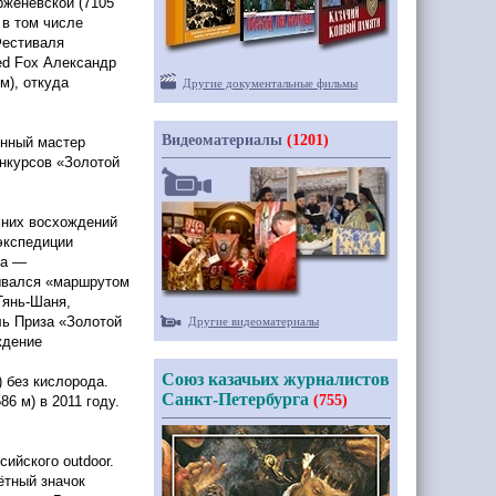
орженевской
(7105
 в том числе
Фестиваля
ed Fox Александр
м), откуда
Другие документальные фильмы
Видеоматериалы
(1201)
енный мастер
онкурсов
«Золотой
мних восхождений
экспедиции
та —
ывался
«маршрутом
Тянь-Шаня,
ль Приза
«Золотой
Другие видеоматериалы
ждение
Союз казачьих журналистов
 без кислорода.
Санкт-Петербурга
(755)
586
м) в 2011 году.
сийского outdoor.
ётный значок