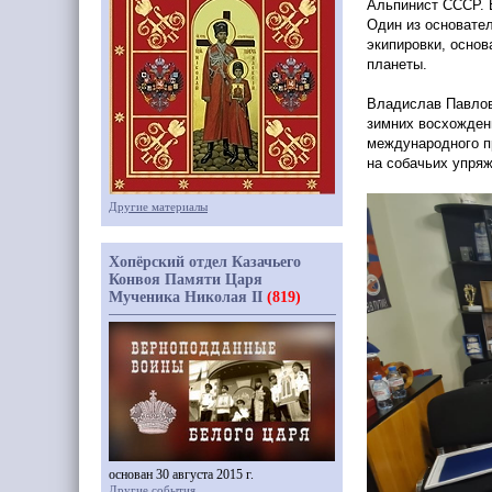
Альпинист СССР. В
Один из основател
экипировки, основ
планеты.
Владислав Павлов
зимних восхождени
международного п
на собачьих упряж
Другие материалы
Хопёрский отдел Казачьего
Конвоя Памяти Царя
Мученика Николая II
(819)
основан 30 августа 2015 г.
Другие события