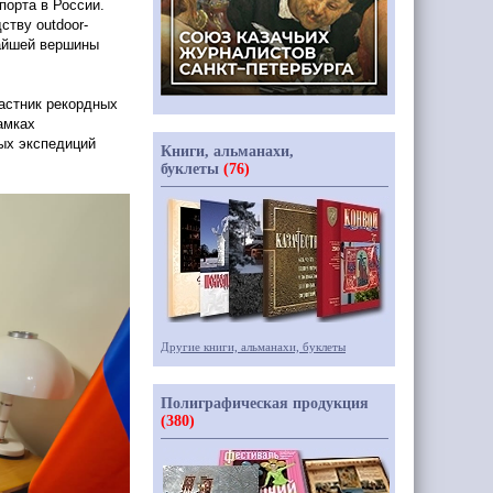
порта в России.
ству outdoor-
айшей вершины
астник рекордных
амках
ых экспедиций
Книги, альманахи,
буклеты
(76)
Другие книги, альманахи, буклеты
Полиграфическая продукция
(380)