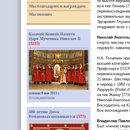
по высоте вершин
м) и пик Ленина
(7
Мы благодарим и награждаем
первовосхождение
Мы помним
экстремальных вид
Эдгарович Глушко
поздравил всех с
Казачий Конвой Памяти
Николай Анатоль
Царя Мученика Николая II
спорта, мастер сп
(3215)
ледоруб», кавале
Н.А. Тотмянин при
высшей категории 
Профспорта ССС
первовосхождения
21 века». Шестик
в период с 1982 г
Ледоруб»
(Piolet
d’
основан 9 мая 2011 г.
на пик Жанну
(771
Другие материалы
Николай Анатолье
Восходитель на К
Все восхождения 
400-летию Дома
Романовых посвящается
(577)
Владислав Павл
Был членом сборн