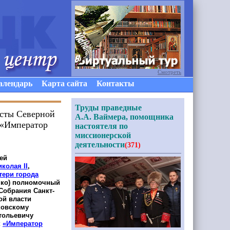
Смотреть
алендарь
Карта сайта
Контакты
Труды праведные
исты Северной
А.А. Ваймера, помощника
 «Император
настоятеля по
миссионерской
деятельности
(371)
ей
Николая
II
,
тери города
нко
)
полномочный
Собрания Санкт-
ой власти
ковскому
тольевичу
к
«Император