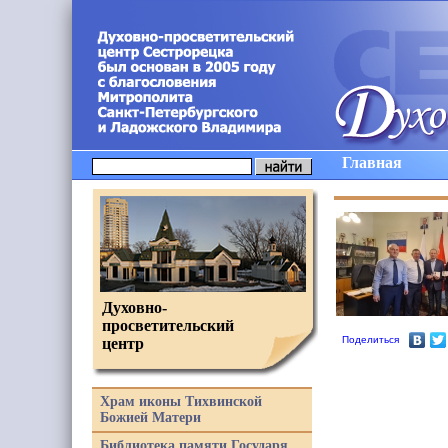
Главная
Духовно-
просветительский
Поделиться
центр
Храм иконы Тихвинской
Божией Матери
Библиотека памяти Государя