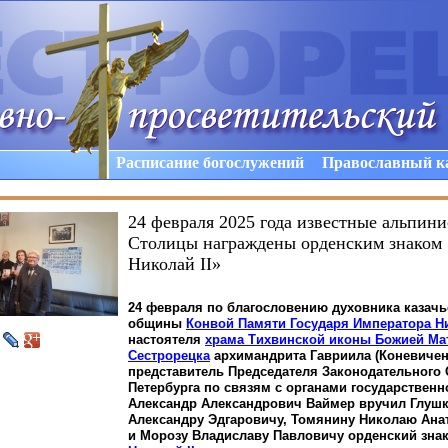
Расписание богослужений
Православный к
24 февраля 2025 года известные альпин
Столицы награждены орденским знаком
Николай II»
24 февраля
по благословению духовника казачь
общины
Конвой Памяти Государя Императора 
настоятеля
храма Тихвинской иконы Божией Ма
Сестрорецка
архимандрита Гавриила
(Коневиче
представитель Председателя Законодательного 
Петербурга по связям с органами государственн
Александр Александрович Ваймер вручил Глуш
Александру Эдгаровичу, Томянину Николаю Ана
и Морозу Владиславу Павловичу орденский зна