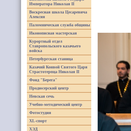
Императора Николая II
Воскресная школа Цесаревича
Алексия
Паломническая служба общины
Иконописная мастерская
Курортный отдел
Ставропольского казачьего
войска
Петербургская станица
Казачий Конвой Святого Царя
Страстотерпца Николая II
Фонд "Берега"
Продюсерский центр
Невская сечь
Учебно-методический центр
Фотостудия
XL-спорт
ХЭД