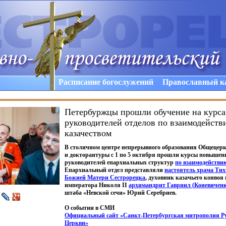
Расписание богослужений
Православный к
Петербуржцы прошли обучение на курса
руководителей отделов по взаимодейств
казачеством
В столичном центре непрерывного образования Общецер
и докторантуры с 1 по 5 октября прошли курсы повыше
руководителей епархиальных структур
по взаимодействию
Епархиальный отдел представляли
настоятель храма Ти
Божией Матери Сестрорецка
, духовник казачьего конвоя
императора Николя II
архимандрит Гавриил
(
Коневиченк
штаба
«
Невской сечи» Юрий Серебриев.
О событии в СМИ
Официальный сайт
«
Санкт-Петербургская митрополия Р
Церкви»