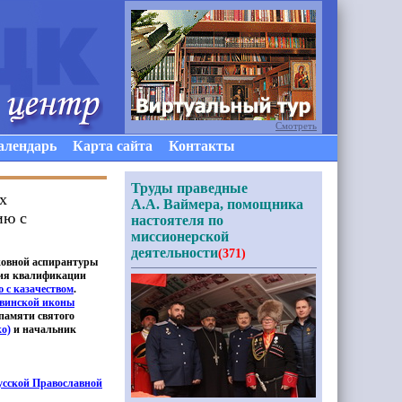
Смотреть
алендарь
Карта сайта
Контакты
Труды праведные
х
А.А. Ваймера, помощника
ию с
настоятеля по
миссионерской
деятельности
(371)
ковной аспирантуры
ния квалификации
 с казачеством
.
хвинской иконы
 памяти святого
о)
и начальник
усской Православной