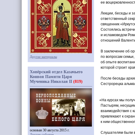
ее воцерковленнос
Лекции, беседы и з
ответственный сек
священник
«
Иркутс
Состоялись встречи
и исламоведом Ром
отношений Валенти
В заключение об ор
по вопросам семьи,
Другие материалы
об опыте воспитани
которой строит хра
Хопёрский отдел Казачьего
Конвоя Памяти Царя
После беседы архи
Мученика Николая II
(819)
Сестрорецка альма
«
На курсах мы полу
Пастырям, несущим
взаимодействия с к
привлекают к охран
к ним общественног
основан 30 августа 2015 г.
Слушателям были в
Другие события