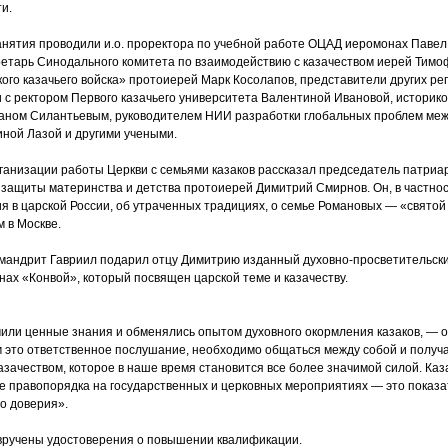
ти.
анятия проводили и.о. проректора по учебной работе ОЦАД иеромонах Павел
ретарь Синодального комитета по взаимодействию с казачеством иерей Тимо
кого казачьего войска» протоиерей Марк Косолапов, представители других ре
 с ректором Первого казачьего университета Валентиной Ивановой, историк
аном Силантьевым, руководителем НИИ разработки глобальных проблем ме
ной Лазой и другими учеными.
ганизации работы Церкви с семьями казаков рассказал председатель патри
 защиты материнства и детства протоиерей Димитрий Смирнов. Он, в частно
я в царской России, об утраченных традициях, о семье Романовых —
«
святой
м в Москве.
мандрит Гавриил подарил отцу Димитрию изданный духовно-просветительск
нах
«
Конвой», который посвящен царской теме и казачеству.
чили ценные знания и обменялись опытом духовного окормления казаков, — 
 это ответственное послушание, необходимо общаться между собой и получ
азачеством, которое в наше время становится все более значимой силой. Каз
е правопорядка на государственных и церковных мероприятиях — это показа
о доверия».
ручены удостоверения о повышении квалификации.