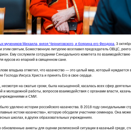
ых мучеников Михаила, князя Черниговского, и боярина его Феодора
, 3 октябр
м этим святым, Божественную литургию возглавил председатель ОВЦС, рект
ион. Ему сослужили сотрудники Синодального комитета по взаимодействию 
ля курсов из епархий в священном сане.
лове владыка отметил, что казачество — это целый мир, который нуждается в
ие Господа Иисуса Христа и принять Его в свое сердце.
 несмотря на сжатые сроки, была насыщенной, касалась всех сфер деятельн
ой и молодежной работы, вопросов взаимодействия с органами власти, казач
 учреждениями и СМИ.
ыло уделено истории российского казачества. В 2018 году синодальными ст
лавные истоки казачества», которую обсудили участники семинара. Она може
ресных школах, в других образовательных учреждениях.
обновленные анкеты для оценки религиозной ситуации в казачьей среде, с