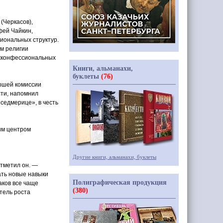
(
Черкасов),
фей Чайкин,
гиональных структур.
ом религии
жконфессиональных
Книги, альманахи,
буклеты
(76)
аршей комиссии
сти, напомнил
 седмерице», в честь
им центром
Другие книги, альманахи, буклеты
отметил он. —
ать новые навыки
Полиграфическая продукция
аков все чаще
(380)
тель роста