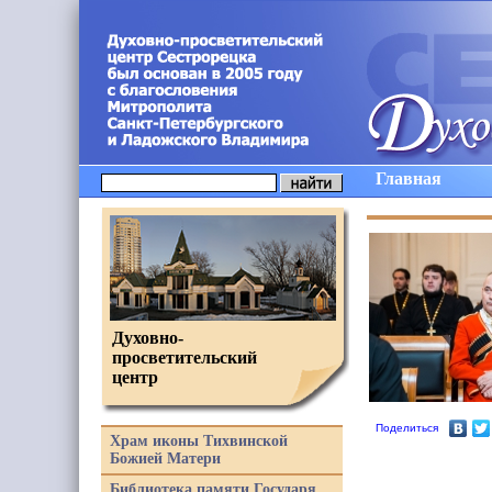
Главная
Духовно-
просветительский
центр
Поделиться
Храм иконы Тихвинской
Божией Матери
Библиотека памяти Государя