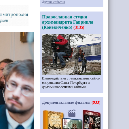
Другие события
Православная студия
архимандрита Гавриила
(Коневиченко)
(3135)
Взаимодействия с телеканалами, сайтом
митрополии Санкт-Петербурга и
другими новостными сайтами
Документальные фильмы
(933)