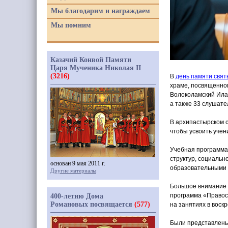
Мы благодарим и награждаем
Мы помним
Казачий Конвой Памяти
Царя Мученика Николая II
(3216)
В
день памяти свят
храме, посвященно
Волоколамский Илар
а также 33 слушате
В архипастырском с
чтобы усвоить учен
Учебная программа,
структур, социальн
основан 9 мая 2011 г.
образовательными
Другие материалы
Большое внимание б
программа
«
Правос
400-летию Дома
Романовых посвящается
(577)
на занятиях в воск
Были представлены 