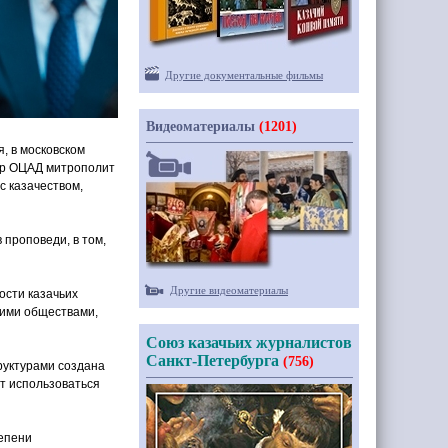
Другие документальные фильмы
Видеоматериалы
(1201)
я, в московском
ор ОЦАД митрополит
с казачеством,
 проповеди, в том,
Другие видеоматериалы
ости казачьих
ьими обществами,
Союз казачьих журналистов
Санкт-Петербурга
(756)
руктурами создана
т использоваться
тепени